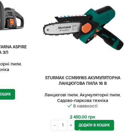
ARNA ASPIRE
А ЗП
орні пили
,
ніка
STURMAX CCM9916S АКУМУЛЯТОРНА
ЛАНЦЮГОВА ПИЛА 16 В
КОШИК
Ланцюгові пили
,
Акумуляторні пили
,
Садово-паркова техніка
В наявності
2 450.00
грн
ДОДАТИ В КОШИК