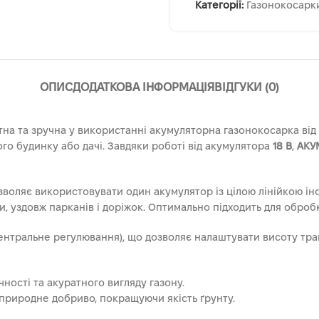
Категорії:
Газонокосарк
ОПИС
ДОДАТКОВА ІНФОРМАЦІЯ
ВІДГУКИ (0)
на та зручна у використанні акумуляторна газонокосарка від
о будинку або дачі. Завдяки роботі від акумулятора
18 В
,
АКУ
озволяє використовувати один акумулятор із цілою лінійкою і
и, уздовж парканів і доріжок. Оптимально підходить для обро
ентральне регулювання), що дозволяє налаштувати висоту трав
ності та акуратного вигляду газону.
природне добриво, покращуючи якість ґрунту.