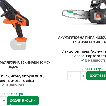
АКУМУЛЯТОРНА ПИЛА HUSQV
C15X-P4A БЕЗ АКБ Т
Ланцюгові пили
,
Акумулят
Садово-паркова тех
В наявності
УМУЛЯТОРНА TEKHMANN TCMC-
10/I20
8 999.00
грн
ДОДАТИ В 
 пили
,
Акумуляторні пили
,
ово-паркова техніка
В наявності
2 100.00
грн
ДОДАТИ В КОШИК