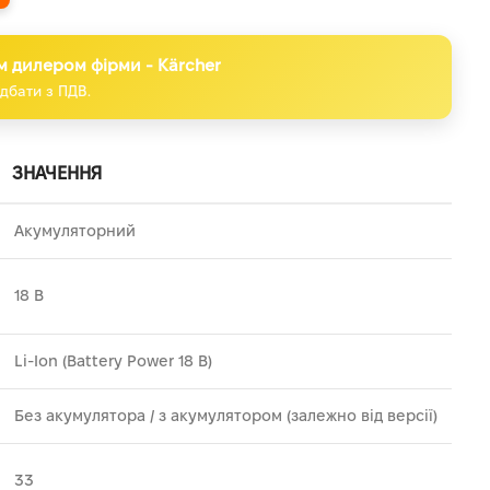
м дилером фірми - Kärcher
дбати з ПДВ.
ЗНАЧЕННЯ
Акумуляторний
18 В
Li-Ion (Battery Power 18 В)
Без акумулятора / з акумулятором (залежно від версії)
33