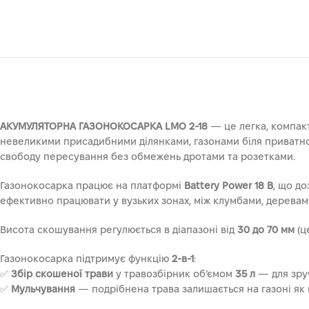
АКУМУЛЯТОРНА ГАЗОНОКОСАРКА LMO 2-18
— це легка, компакт
невеликими присадибними ділянками, газонами біля приватног
свободу пересування без обмежень дротами та розетками.
Газонокосарка працює на платформі
Battery Power 18 В
, що д
ефективно працювати у вузьких зонах, між клумбами, деревам
Висота скошування регулюється в діапазоні від
30 до 70 мм
(ц
Газонокосарка підтримує функцію
2-в-1
:
✅
Збір скошеної трави
у травозбірник об’ємом
35 л
— для зруч
✅
Мульчування
— подрібнена трава залишається на газоні як 