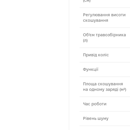
(см)
Регулювання висоти
скошування
Об’єм травозбірника
(л)
Привід коліс
Функції
Площа скошування
на одному заряді (м²)
Час роботи
Рівень шуму