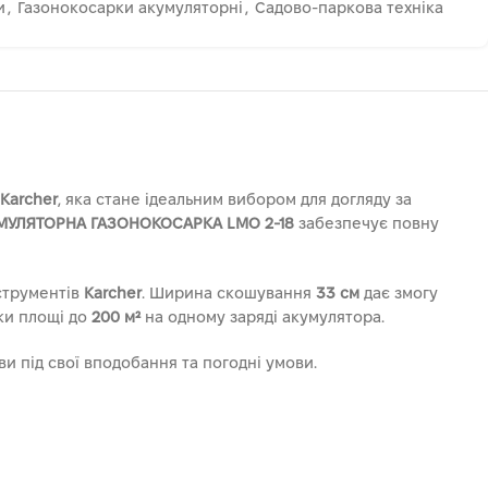
и
,
Газонокосарки акумуляторні
,
Садово-паркова техніка
Karcher
, яка стане ідеальним вибором для догляду за
МУЛЯТОРНА ГАЗОНОКОСАРКА LMO 2-18
забезпечує повну
нструментів
Karcher
. Ширина скошування
33 см
дає змогу
бки площі до
200 м²
на одному заряді акумулятора.
и під свої вподобання та погодні умови.