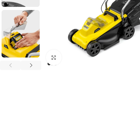
Клацніть, щоб збільшити