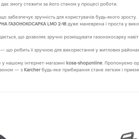
ає змогу стежити за його станом у процесі роботи.
що забезпечує зручність для користувачів будь-якого зросту.
НА ГАЗОНОКОСАРКА LMO 2-18
дуже маневрена і проста у вико
ється, що дозволяє зручно розміщувати газонокосарку навіть 
— що робить її зручною для використання у житлових районах 
 у нашому інтернет-магазині
kosa-shop.online
. Пропонуємо о
газоном — з
Karcher
будь-яке прибирання стане легким і приєм