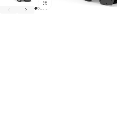
Клацніть, щоб збільшити