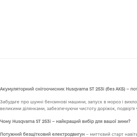
Акумуляторний снігоочисник Husqvarna ST 253i (без АКБ) – по
Забудьте про шумні бензинові машини, запуск в мороз і вихло
великими ділянками, забезпечуючи чистоту доріжок, подвір’я ч
Чому Husqvarna ST 253i – найкращий вибір для вашої зими?
Потужний безщітковий електродвигун
– миттєвий старт навіть