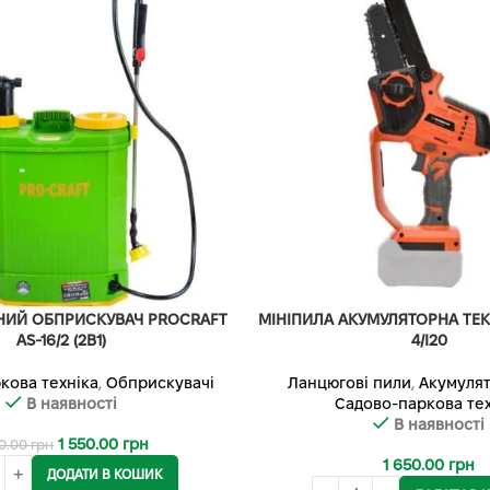
НИЙ ОБПРИСКУВАЧ PROCRAFT
МІНІПИЛА АКУМУЛЯТОРНА TE
AS-16/2 (2В1)
4/I20
кова техніка
,
Обприскувачі
Ланцюгові пили
,
Акумулят
В наявності
Садово-паркова тех
В наявності
1 550.00
грн
50.00
грн
1 650.00
грн
ДОДАТИ В КОШИК