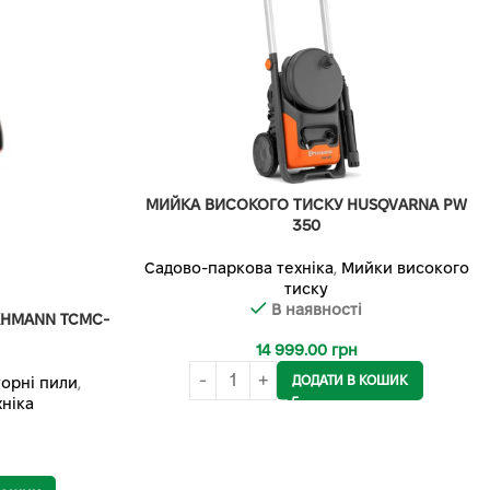
МИЙКА ВИСОКОГО ТИСКУ HUSQVARNA PW
350
Садово-паркова техніка
,
Мийки високого
тиску
В наявності
KHMANN TCMC-
14 999.00
грн
ДОДАТИ В КОШИК
орні пили
,
ніка