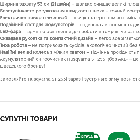
Ширина захвату 53 см (21 дюйм)
– швидко очищає великі площі, 
Безступінчасте регулювання швидкості шнека
– точний контро
Електричне поворотне жовоб
– швидка та ергономічна зміна 
Подвійний слот для акумуляторів
– подвоєна автономність для
LED-фара
– відмінне освітлення для роботи в темряві чи ранко
Складана рукоятка та компактний дизайн
– легко зберігається
Тиха робота
– не потривожить сусідів, екологічно чистий без 
Надійні великі колеса з м’яким хватом
– відмінна прохідність п
Акумуляторний снігоочисник Husqvarna ST 253i (без АКБ) – це 
шведського бренду!
Замовляйте Husqvarna ST 253i зараз і зустріньте зиму повніст
СУПУТНІ ТОВАРИ
-11%