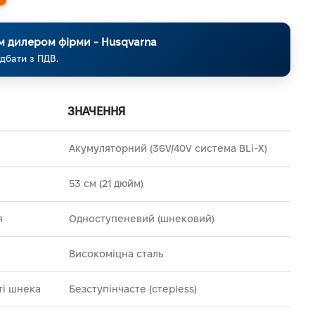
м дилером фірми - Husqvarna
дбати з ПДВ.
ЗНАЧЕННЯ
Акумуляторний (36V/40V система BLi-X)
53 см (21 дюйм)
я
Одноступеневий (шнековий)
Високоміцна сталь
ті шнека
Безступінчасте (стеpless)