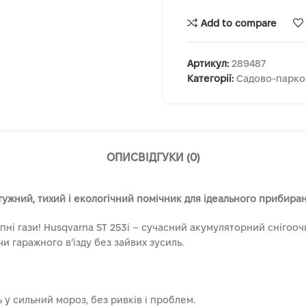
Add to compare
Артикул:
289487
Категорії:
Садово-парко
ОПИС
ВІДГУКИ (0)
тужний, тихий і екологічний помічник для ідеального прибиран
пні гази! Husqvarna ST 253i – сучасний акумуляторний снігооч
и гаражного в’їзду без зайвих зусиль.
 у сильний мороз, без ривків і проблем.