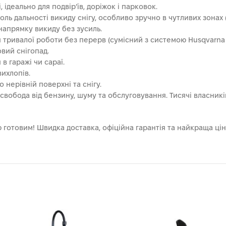
ідеально для подвір’їв, доріжок і парковок.
ль дальності викиду снігу, особливо зручно в чутливих зонах (б
напрямку викиду без зусиль.
 тривалої роботи без перерв (сумісний з системою Husqvarna B
вий снігопад.
 в гаражі чи сараї.
вихлопів.
о нерівній поверхні та снігу.
свобода від бензину, шуму та обслуговування. Тисячі власників
ю готовим! Швидка доставка, офіційна гарантія та найкраща ці