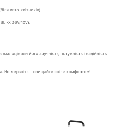
іля авто, квітників).
Li-X 36V/40V).
 вже оцінили його зручність, потужність і надійність
на. Не мерзніть – очищайте сніг з комфортом!