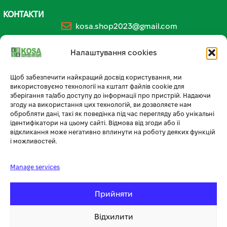
КОНТАКТИ
kosa.shop2023@gmail.com
+38 (096) 185-94-30
Налаштування cookies
+380 (96) 796 14 54
Щоб забезпечити найкращий досвід користування, ми
використовуємо технології на кшталт файлів cookie для
🏪 МАГАЗИН KOSA У ТЕРНОПОЛІ
зберігання та/або доступу до інформації про пристрій. Надаючи
згоду на використання цих технологій, ви дозволяєте нам
вул. Бродівська, 14
обробляти дані, такі як поведінка під час перегляду або унікальні
🕘 Пн–Нд: 08:00–20:00 📞
096 796 14 54
ідентифікатори на цьому сайті. Відмова від згоди або її
відкликання може негативно вплинути на роботу деяких функцій
і можливостей.
Manage services
Прийняти
Відхилити