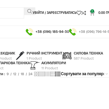
0
УВІЙТИ / ЗАРЕЄСТРУВАТИСЬ
0.00
Г
+38 (096) 185-94-30
+38 (096) 796-14-
ЗХІДНИК
РУЧНИЙ ІНСТРУМЕНТ
СИЛОВА ТЕХНІКА
Product
1 Product
587 Product
ПАРКОВА ТЕХНІКА
АКУМУЛЯТОРИ
ct
11 Product
ти
9
12
18
24