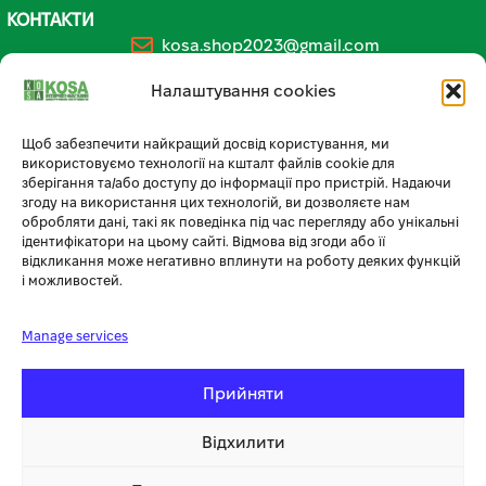
КОНТАКТИ
kosa.shop2023@gmail.com
+38 (096) 185-94-30
Налаштування cookies
+380 (96) 796 14 54
Щоб забезпечити найкращий досвід користування, ми
використовуємо технології на кшталт файлів cookie для
🏪 МАГАЗИН KOSA У ТЕРНОПОЛІ
зберігання та/або доступу до інформації про пристрій. Надаючи
згоду на використання цих технологій, ви дозволяєте нам
вул. Бродівська, 14
обробляти дані, такі як поведінка під час перегляду або унікальні
ідентифікатори на цьому сайті. Відмова від згоди або її
🕘 Пн–Нд: 08:00–20:00 📞
096 796 14 54
відкликання може негативно вплинути на роботу деяких функцій
і можливостей.
Manage services
Прийняти
Відхилити