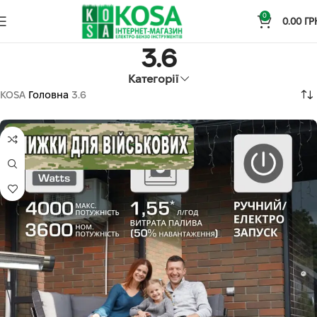
0
0.00
ГР
3.6
Категорії
KOSA
Головна
3.6