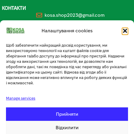
КОНТАКТИ
kosa.shop2023@gmail.com
+38 (096) 185-94-30
Налаштування cookies
+380 (96) 796 14 54
Щоб забезпечити найкращий досвід користування, ми
використовуємо технології на кшталт файлів cookie для
🏪 МАГАЗИН KOSA У ТЕРНОПОЛІ
зберігання та/або доступу до інформації про пристрій. Надаючи
згоду на використання цих технологій, ви дозволяєте нам
вул. Бродівська, 14
обробляти дані, такі як поведінка під час перегляду або унікальні
🕘 Пн–Нд: 08:00–20:00 📞
096 796 14 54
ідентифікатори на цьому сайті. Відмова від згоди або її
відкликання може негативно вплинути на роботу деяких функцій
і можливостей.
Manage services
Прийняти
Відхилити