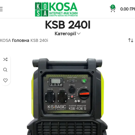
0
0.00
ГР
KSB 240I
Категорії
KOSA
Головна
KSB 240i