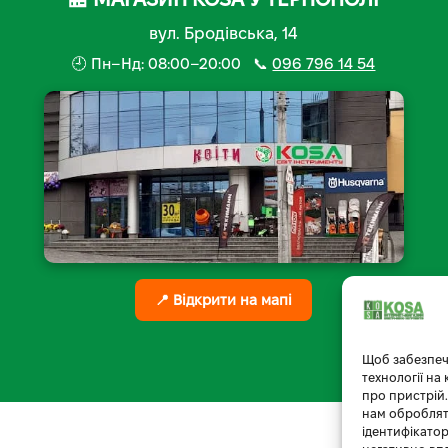
вул. Бродівська, 14
🕘 Пн–Нд: 08:00–20:00 📞
096 796 14 54
📍 Відкрити на мапі
Щоб забезпеч
технології на
про пристрій.
нам обробляти
ідентифікатор