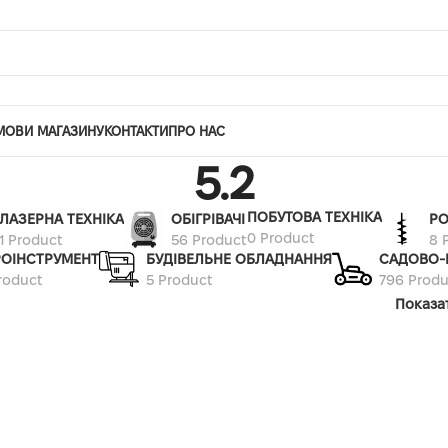
МОВИ МАГАЗИНУ
КОНТАКТИ
ПРО НАС
5.2
ПОБУТОВА ТЕХНІКА
ЛАЗЕРНА ТЕХНІКА
ОБІГРІВАЧІ
РО
0 Product
1 Product
56 Product
8 
РОІНСТРУМЕНТ
БУДІВЕЛЬНЕ ОБЛАДНАННЯ
САДОВО-
roduct
5 Product
796 Produ
Показа