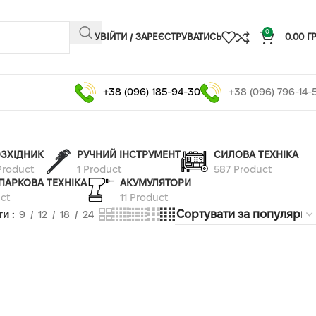
0
УВІЙТИ / ЗАРЕЄСТРУВАТИСЬ
0.00
Г
+38 (096) 185-94-30
+38 (096) 796-14-
ЗХІДНИК
РУЧНИЙ ІНСТРУМЕНТ
СИЛОВА ТЕХНІКА
Product
1 Product
587 Product
ПАРКОВА ТЕХНІКА
АКУМУЛЯТОРИ
ct
11 Product
ти
9
12
18
24