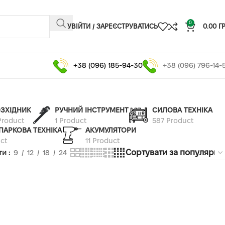
0
УВІЙТИ / ЗАРЕЄСТРУВАТИСЬ
0.00
Г
+38 (096) 185-94-30
+38 (096) 796-14-
ЗХІДНИК
РУЧНИЙ ІНСТРУМЕНТ
СИЛОВА ТЕХНІКА
Product
1 Product
587 Product
ПАРКОВА ТЕХНІКА
АКУМУЛЯТОРИ
ct
11 Product
ти
9
12
18
24