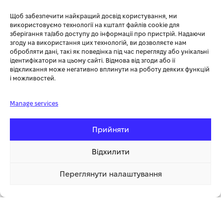
& Söhnen.
Щоб забезпечити найкращий досвід користування, ми
Діаметр шестикутника 23 мм забезпечує надійне кріплення
використовуємо технології на кшталт файлів cookie для
коліс.
зберігання та/або доступу до інформації про пристрій. Надаючи
Довжина ступиці 20 см гарантує стабільність та ефективність
згоду на використання цих технологій, ви дозволяєте нам
обробляти дані, такі як поведінка під час перегляду або унікальні
роботи.
ідентифікатори на цьому сайті. Відмова від згоди або її
Напіввісь виготовлена з міцної сталі для тривалого терміну
відкликання може негативно вплинути на роботу деяких функцій
служби.
і можливостей.
Легкий монтаж для швидкої заміни без зайвих зусиль.
Manage services
Прийняти
Відхилити
Переглянути налаштування
399.00 грн
Купити
1 клік