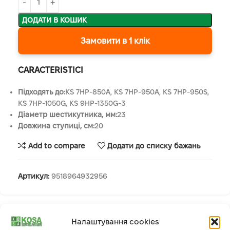
ДОДАТИ В КОШИК
Замовити в 1 клік
CARACTERISTICI
Підходять до:
KS 7HP-850A, KS 7HP-950A, KS 7HP-950S,
KS 7HP-1050G, KS 9HP-1350G-3
Діаметр шестикутника, мм:
23
Довжина ступиці, см:
20
Add to compare
Додати до списку бажань
Артикул:
9518964932956
Опис
Налаштування cookies
Сумісність з популярними моделями культиваторів TM Könner