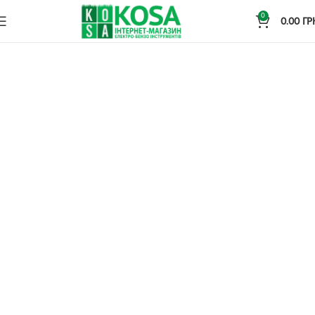
0
0.00
ГР