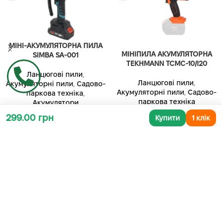
МІНІ-АКУМУЛЯТОРНА ПИЛА
МІНІПИЛА АКУМУЛЯТОРНА
SIMBA SA-001
TEKHMANN TCMC-10/I20
Ланцюгові пили
,
Ланцюгові пили
,
Акумуляторні пили
,
Садово-
Акумуляторні пили
,
Садово-
паркова техніка
,
паркова техніка
Акумулятори
В наявності
В наявності
299.00 грн
Купити
1 клік
2 100.00
грн
2 200.00
грн
ДОДАТИ В КОШИК
ДОДАТИ В КОШИК