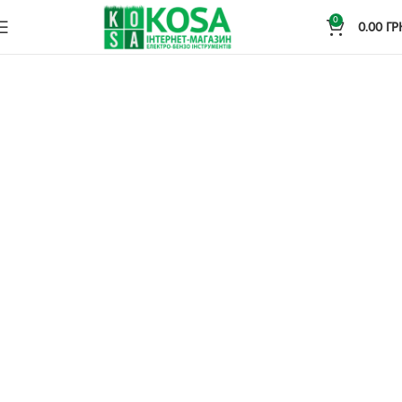
0
0.00
ГР