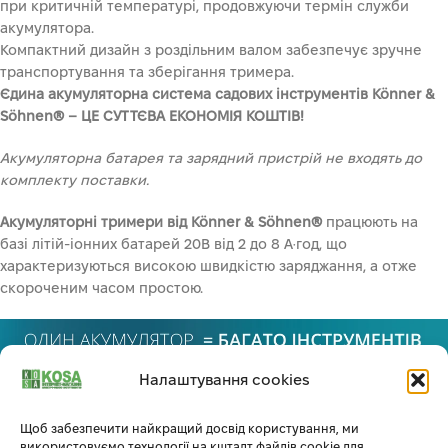
при критичній температурі, продовжуючи термін служби
акумулятора.
Компактний дизайн з роздільним валом забезпечує зручне
транспортування та зберігання тримера.
Єдина акумуляторна система садових інструментів Könner &
Söhnen® – ЦЕ СУТТЄВА ЕКОНОМІЯ КОШТІВ!
Акумуляторна батарея та зарядний пристрій не входять до
комплекту поставки.
Акумуляторні тримери від Könner & Söhnen®
працюють на
базі літій-іонних батарей 20В від 2 до 8 А·год, що
характеризуються високою швидкістю заряджання, а отже
скороченим часом простою.
Налаштування cookies
ЕКОНОМІЧНА ВИГОДА
Щоб забезпечити найкращий досвід користування, ми
використовуємо технології на кшталт файлів cookie для