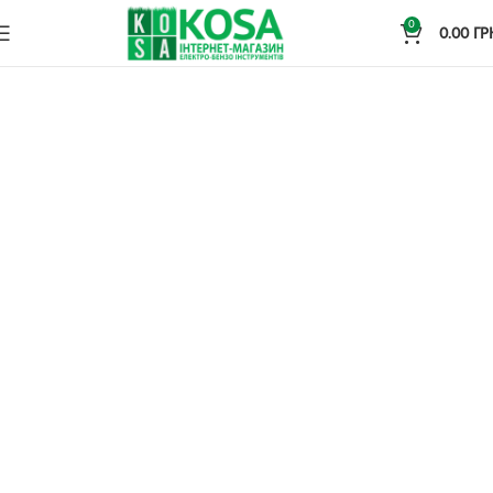
0
0.00
ГР