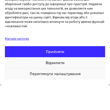
Вагому частину вартості акумуляторних інструментів
зберігання та/або доступу до інформації про пристрій. Надаючи
згоду на використання цих технологій, ви дозволяєте нам
складають саме акумулятори, а можливість використовувати
обробляти дані, такі як поведінка під час перегляду або унікальні
той самий акумулятор для декількох інструментів дозволяє
ідентифікатори на цьому сайті. Відмова від згоди або її
суттєво зекономити кошти. Універсальні акумулятори* Könner
відкликання може негативно вплинути на роботу деяких функцій
& Söhnen® підходять для всіх акумуляторних садових
і можливостей.
інструментів нашої торгової марки, отже користувачу
достатньо один раз придбати акумуляторну батарею обраної
Manage services
ємності та зарядний пристрій і далі використовувати їх з
будь-яким акумуляторним приладом нашої лінійки.
Прийняти
*Акумулятор та зарядний пристрій не входять до комплекту
Відхилити
поставки
Переглянути налаштування
5 399.00 грн
Купити
1 клік
ЗРУЧНІСТЬ ПІД ЧАС РОБОТИ
Використання одного акумулятора для декількох інструментів
значно спрощує робочий процес, заощаджує час та зменшує
перерви в роботі. Немає необхідності переміщати, зберігати,