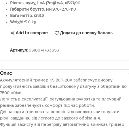
Рівень шуму, LpA (7m)/LwA, дБ:
71/96
Габарити брутто, мм:
970×270×110
Вага нетто, кг:
3.8
Weight:
5.0 kg
Add to compare
Додати до списку бажань
Артикул:
9518974763356
Опис
Акумуляторний тример KS BCT-20V забезпечує високу
продуктивність завдяки безщітковому двигуну з обертами до
7500 об/хв.
Легкість в експлуатації: регульована рукоятка та плечовий
ремінь забезпечують комфорт під час роботи.
Дві насадки (три леза та волосінь) дозволяють виконувати
різні завдання, від легкого до важкого обрізання.
Функція захисту від перегріву автоматично вимикає тример