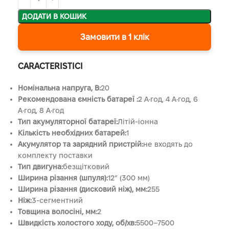
ДОДАТИ В КОШИК
Замовити в 1 клік
CARACTERISTICI
Номінальна напруга, В:
20
Рекомендована ємність батареї :
2 А•год, 4 А•год, 6
А•год, 8 А•год
Тип акумуляторної батареї:
Літій-іонна
Кількість необхідних батарей:
1
Акумулятор та зарядний пристрій:
не входять до
комплекту поставки
Тип двигуна:
безщітковий
Ширина різання (шпуля):
12” (300 мм)
Ширина різання (дисковий ніж), мм:
255
Ніж:
3-сегментний
Товщина волосіні, мм:
2
Швидкість холостого ходу, об/хв:
5500–7500