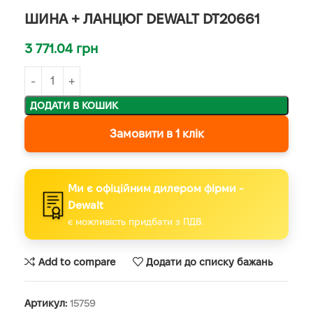
ШИНА + ЛАНЦЮГ DEWALT DT20661
3 771.04
грн
ДОДАТИ В КОШИК
Замовити в 1 клік
Ми є офіційним дилером фірми -
Dewalt
є можливість придбати з ПДВ.
Add to compare
Додати до списку бажань
Артикул:
15759