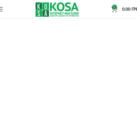
0
0.00
ГР