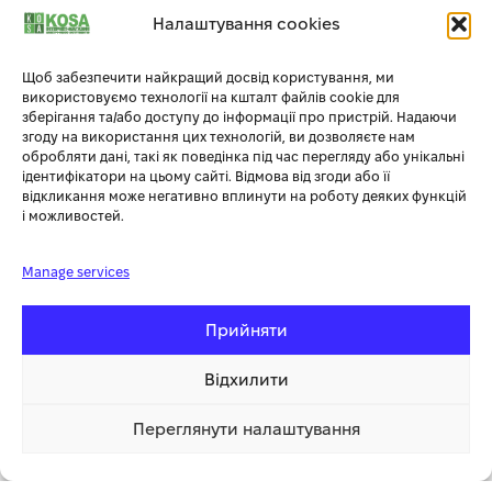
Налаштування cookies
1
Щоб забезпечити найкращий досвід користування, ми
використовуємо технології на кшталт файлів cookie для
зберігання та/або доступу до інформації про пристрій. Надаючи
згоду на використання цих технологій, ви дозволяєте нам
обробляти дані, такі як поведінка під час перегляду або унікальні
ідентифікатори на цьому сайті. Відмова від згоди або її
відкликання може негативно вплинути на роботу деяких функцій
і можливостей.
Manage services
Прийняти
Додаткова інформація
Відхилити
Переглянути налаштування
СУПУТНІ ТОВАРИ
3 771.04 грн
Купити
1 клік