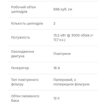
Робочий об’єм
656 куб. см
циліндрів
Кількість циліндрів
2
13,2 кВт @ 3000 об/хв (≈
Потужність
17,7 к.с.)
Охолодження
Повітряне
двигуна
Генератор
16 A
Тип повітряного
Паперовий, з
фільтру
попереднім фільтром
Об’єм паливного
12 л
бака