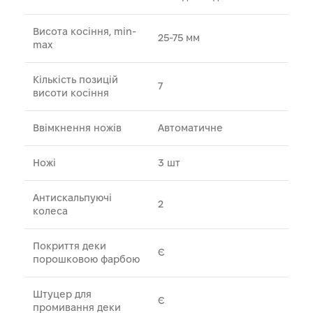
Висота косіння, min-
25-75 мм
max
Кількість позицій
7
висоти косіння
Ввімкнення ножів
Автоматичне
Ножі
3 шт
Антискальпуючі
2
колеса
Покриття деки
Є
порошковою фарбою
Штуцер для
Є
промивання деки