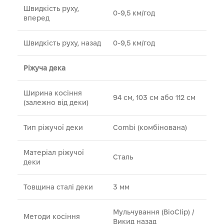
Швидкість руху,
0-9,5 км/год
вперед
Швидкість руху, назад
0-9,5 км/год
Ріжуча дека
Ширина косіння
94 см, 103 см або 112 см
(залежно від деки)
Тип ріжучої деки
Combi (комбінована)
Матеріал ріжучої
Сталь
деки
Товщина сталі деки
3 мм
Мульчування (BioClip) /
Методи косіння
Викид назад