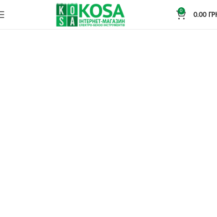
0
0.00
ГР