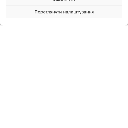
Розмір задніх шин
16×6,5-8″
Переглянути налаштування
419 999.00 грн
Купити
1 клік
Comfort (висока спинка
Тип сидіння
з підлокітниками)
Висота спинки
Висока
сидіння
Підлокітники
Є, відкидні
Матеріал сидіння
Вініл
Підвіска сидіння
Є
Лічильник мотогодин
Цифровий
Фари
LED