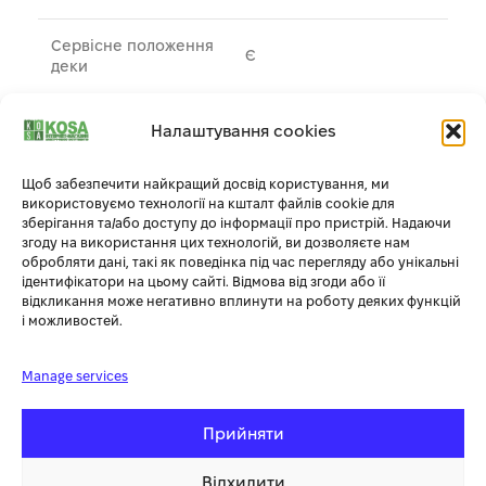
Сервісне положення
Є
деки
Інші характеристики
Налаштування cookies
Тип рульового
Шарнірне
Щоб забезпечити найкращий досвід користування, ми
управління
використовуємо технології на кшталт файлів cookie для
зберігання та/або доступу до інформації про пристрій. Надаючи
згоду на використання цих технологій, ви дозволяєте нам
Задній (2WD) /
обробляти дані, такі як поведінка під час перегляду або унікальні
Привід
Опціонально повний
ідентифікатори на цьому сайті. Відмова від згоди або її
(AWD)
відкликання може негативно вплинути на роботу деяких функцій
і можливостей.
Радіус розвороту
30 см
(мінімальний)
Manage services
Колісна база
88,7 см
Прийняти
Розмір передніх шин
16×6,5-8″
Відхилити