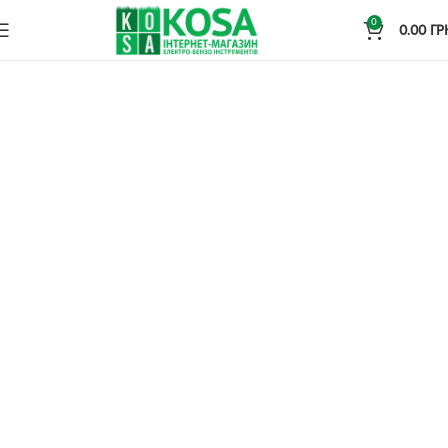
0
0.00
ГР