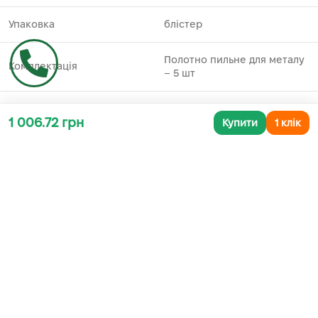
Упаковка
блістер
Полотно пильне для металу
Комплектація
– 5 шт
1 006.72 грн
Купити
1 клік
Додаткова інформація
СУПУТНІ ТОВАРИ
-43%