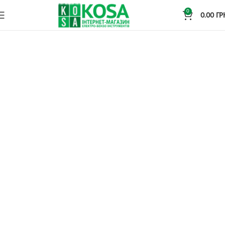
0
0.00
ГР