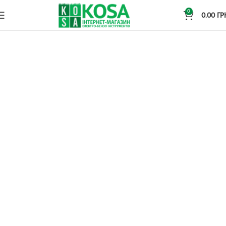
0
0.00
ГР