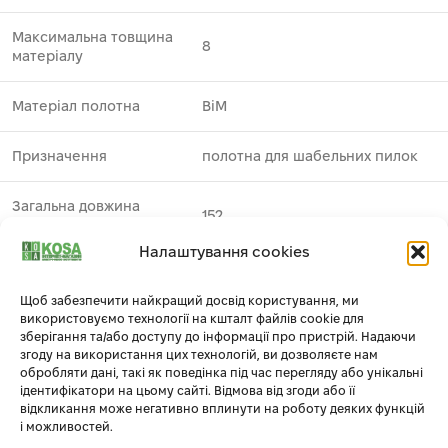
Максимальна товщина
8
матеріалу
Матеріал полотна
BiM
Призначення
полотна для шабельних пилок
Загальна довжина
152
полотна
Налаштування cookies
Особливі властивості
висока швидкість різу
1
Щоб забезпечити найкращий досвід користування, ми
використовуємо технології на кшталт файлів cookie для
Застосування
листова сталь ⁄ труби та профілі
зберігання та/або доступу до інформації про пристрій. Надаючи
згоду на використання цих технологій, ви дозволяєте нам
обробляти дані, такі як поведінка під час перегляду або унікальні
Виробник
DeWALT
ідентифікатори на цьому сайті. Відмова від згоди або її
відкликання може негативно вплинути на роботу деяких функцій
Тип
полотна пиляльні по металу
і можливостей.