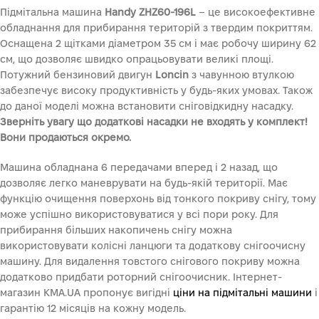
Підмітальна машина
Handy ZHZ60-196L
– це високоефективне
обладнання для прибирання територій з твердим покриттям.
Оснащена 2 щітками діаметром 35 см і має робочу ширину 62
см, що дозволяє швидко опрацьовувати великі площі.
Потужний бензиновий двигун
Loncin
з чавунною втулкою
забезпечує високу продуктивність у будь-яких умовах. Також
до даної моделі можна встановити сніговідкидну насадку.
Зверніть увагу що додаткові насадки не входять у комплект!
Вони продаються окремо.
Машина обладнана 6 передачами вперед і 2 назад, що
дозволяє легко маневрувати на будь-якій території. Має
функцію очищення поверхонь від тонкого покриву снігу, тому
може успішно використовуватися у всі пори року. Для
прибирання більших накопичень снігу можна
використовувати колісні ланцюги та додаткову снігоочисну
машину. Для видалення товстого снігового покриву можна
додатково придбати роторний снігоочисник. Інтернет-
магазин KMA.UA пропонує вигідні
ціни на підмітальні машини
і
гарантію 12 місяців на кожну модель.