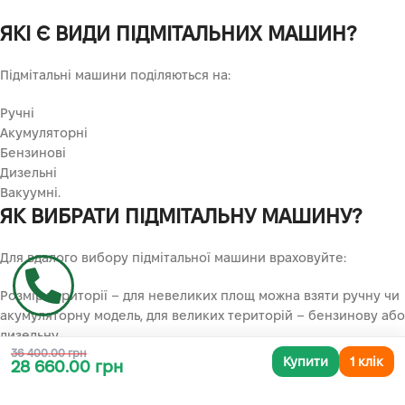
ЯКІ Є ВИДИ ПІДМІТАЛЬНИХ МАШИН?
Підмітальні машини поділяються на:
Ручні
Акумуляторні
Бензинові
Дизельні
Вакуумні.
ЯК ВИБРАТИ ПІДМІТАЛЬНУ МАШИНУ?
Для вдалого вибору підмітальної машини враховуйте:
Розмір території – для невеликих площ можна взяти ручну чи
акумуляторну модель, для великих територій – бензинову або
дизельну
36 400.00 грн
Для внутрішнього чи зовнішнього підмітання. Для внутрішніх
Купити
1 клік
28 660.00 грн
робіт потрібна акумуляторна машина з м’якими щітками, для
зовнішнього прибирання – модель із двигуном внутрішнього