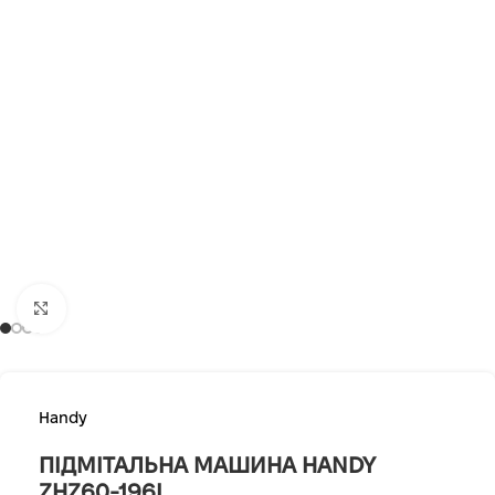
Клацніть, щоб збільшити
Handy
ПІДМІТАЛЬНА МАШИНА HANDY
ZHZ60-196L