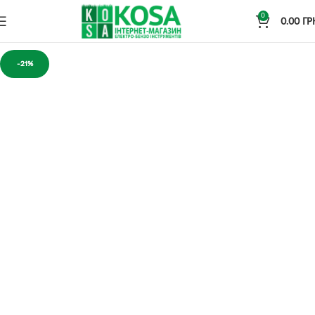
0
0.00
ГР
-21%