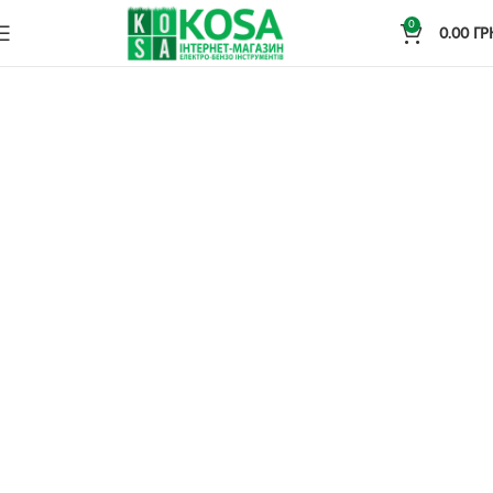
0
0.00
ГР