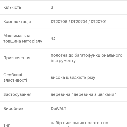
Кількість
3
Комплектація
DT20706 ⁄ DT20704 ⁄ DT20701
Максимальна
43
товщина матеріалу
полотна до багатофункціонального
Призначення
інструменту
Особливі
висока швидкість різу
властивості
Застосування
деревина ⁄ деревина з цвяхами
1
Виробник
DeWALT
набір пиляльних полотен по
Тип