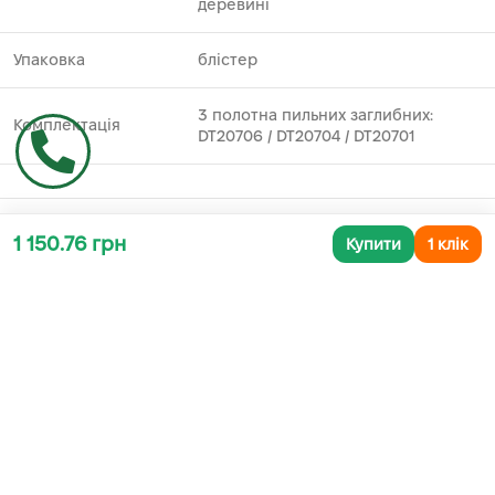
деревині
Упаковка
блістер
3 полотна пильних заглибних:
Комплектація
DT20706 / DT20704 / DT20701
1 150.76 грн
Купити
1 клік
Додаткова інформація
СУПУТНІ ТОВАРИ