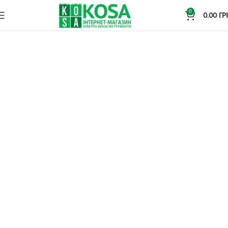
0
0.00
ГР