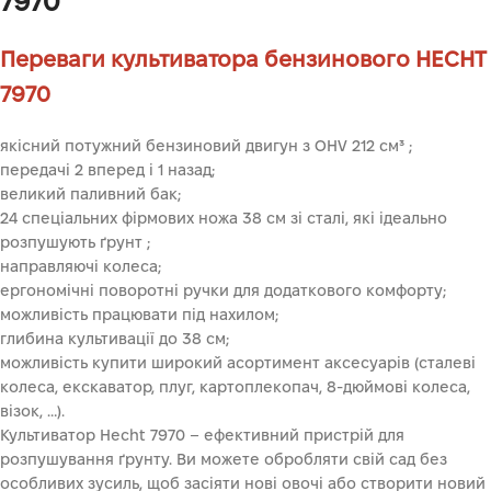
7970
Переваги культиватора бензинового HECHT
7970
якісний потужний бензиновий двигун з OHV 212 см³ ;
передачі 2 вперед і 1 назад;
великий паливний бак;
24 спеціальних фірмових ножа 38 см зі сталі, які ідеально
розпушують ґрунт ;
направляючі колеса;
ергономічні поворотні ручки для додаткового комфорту;
можливість працювати під нахилом;
глибина культивації до 38 см;
можливість купити широкий асортимент аксесуарів (сталеві
колеса, екскаватор, плуг, картоплекопач, 8-дюймові колеса,
візок, …).
Культиватор Hecht 7970 – ефективний пристрій для
розпушування ґрунту. Ви можете обробляти свій сад без
особливих зусиль, щоб засіяти нові овочі або створити новий