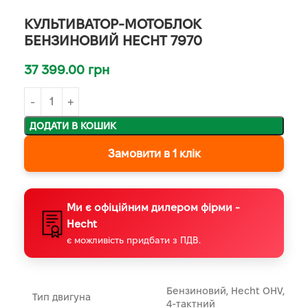
КУЛЬТИВАТОР-МОТОБЛОК
БЕНЗИНОВИЙ HECHT 7970
37 399.00
грн
ДОДАТИ В КОШИК
Замовити в 1 клік
Ми є офіційним дилером фірми -
Hecht
є можливість придбати з ПДВ.
Бензиновий, Hecht OHV,
Тип двигуна
4-тактний