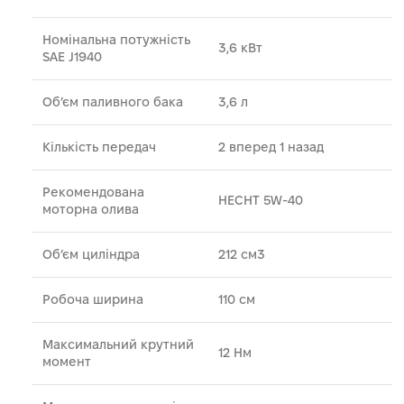
Номінальна потужність
3,6 кВт
SAE J1940
Об’єм паливного бака
3,6 л
Кількість передач
2 вперед 1 назад
Рекомендована
HECHT 5W-40
моторна олива
Об’єм циліндра
212 см3
Робоча ширина
110 см
Максимальний крутний
12 Нм
момент