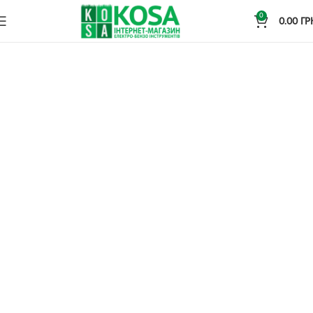
0
0.00
ГР