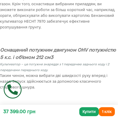
газон. Крім того, оснастивши вибраним приладдям, ви
зможете виконати роботи за більш короткий час, наприклад,
орати, обприскувати або викопувати картоплю. Бензиновий
культиватор HECHT 7970 забезпечує ефективне
розпушування ґрунту.
Оснащений потужним двигуном OHV потужністю
5 к.с. і об’ємом 212 см3
Культиватор – це потужне знаряддя з 1 передачею заднього ходу і 2
передачами переднього ходу.
Таким чином, можна вибрати дві швидкості руху вперед і
назад. Запуск здійснюється за допомогою класичного
стартового шнура.
Корпус виконаний з якісного матеріалу
37 399.00 грн
Купити
1 клік
тому він ефективно захищає виріб із середини від пошкоджень і