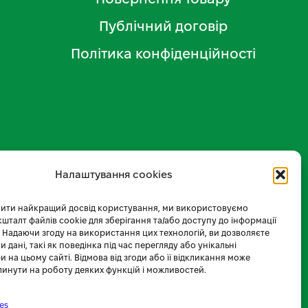
Публічний договір
Політика конфіденційності
Налаштування cookies
ити найкращий досвід користування, ми використовуємо
 кшталт файлів cookie для зберігання та/або доступу до інформації
 Надаючи згоду на використання цих технологій, ви дозволяєте
 дані, такі як поведінка під час перегляду або унікальні
и на цьому сайті. Відмова від згоди або її відкликання може
линути на роботу деяких функцій і можливостей.
es