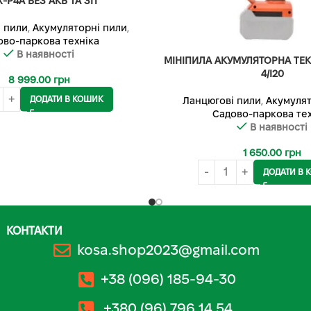
X-P4A БЕЗ АКБ ТА ЗП
 пили
,
Акумуляторні пили
,
ово-паркова техніка
В наявності
МІНІПИЛА АКУМУЛЯТОРНА TE
4/I20
8 999.00
грн
ДОДАТИ В КОШИК
Ланцюгові пили
,
Акумулят
Садово-паркова тех
В наявності
1 650.00
грн
ДОДАТИ В 
КОНТАКТИ
kosa.shop2023@gmail.com
+38 (096) 185-94-30
+380 (96) 796 14 54