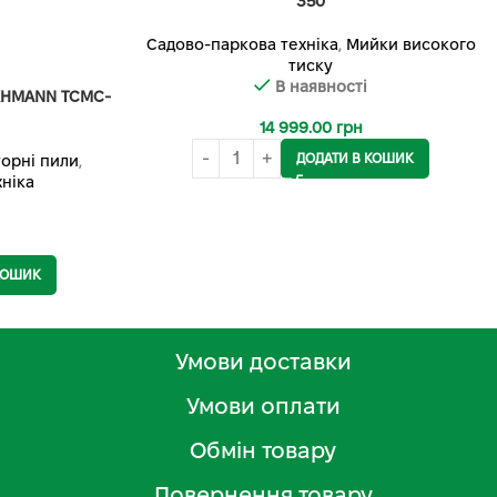
350
Садово-паркова техніка
,
Мийки високого
тиску
В наявності
KHMANN TCMC-
14 999.00
грн
ДОДАТИ В КОШИК
орні пили
,
ніка
КОШИК
Умови доставки
Умови оплати
Обмін товару
Повернення товару