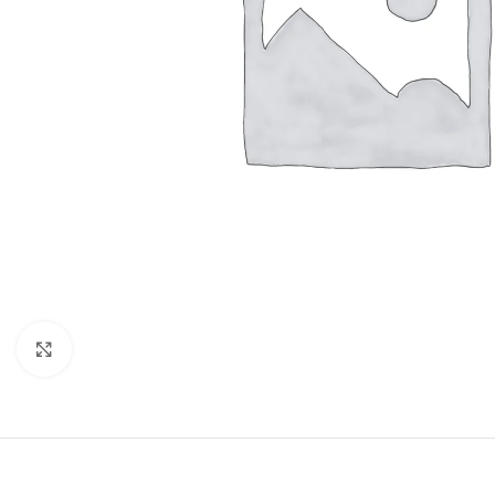
Клацніть, щоб збільшити