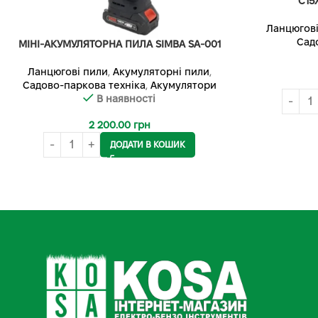
C15
Ланцюгові
Сад
МІНІ-АКУМУЛЯТОРНА ПИЛА SIMBA SA-001
Ланцюгові пили
,
Акумуляторні пили
,
Садово-паркова техніка
,
Акумулятори
В наявності
2 200.00
грн
ДОДАТИ В КОШИК