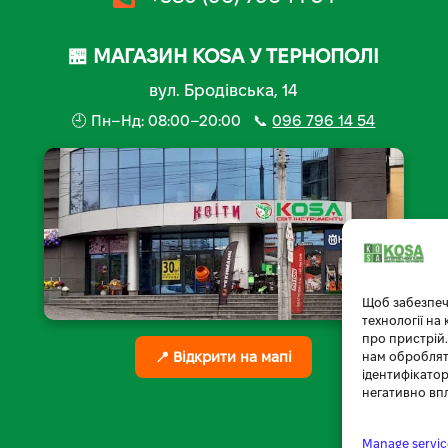
🏪 МАГАЗИН KOSA У ТЕРНОПОЛІ
вул. Бродівська, 14
🕘 Пн–Нд: 08:00–20:00 📞
096 796 14 54
Щоб забезпеч
технології на
про пристрій.
📍 Відкрити на мапі
нам обробляти
ідентифікатор
негативно вп
Manage servic