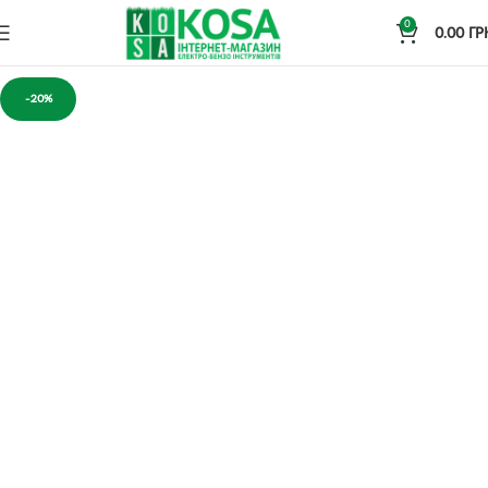
0
0.00
ГР
-20%