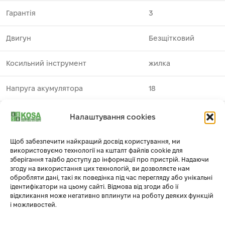
Гарантія
3
Двигун
Безщітковий
Косильний інструмент
жилка
Напруга акумулятора
18
Виробник
DeWALT
1
Налаштування cookies
Тип акумулятора
Li-Ion
Щоб забезпечити найкращий досвід користування, ми
використовуємо технології на кшталт файлів cookie для
зберігання та/або доступу до інформації про пристрій. Надаючи
Тип двигуна
Акумуляторний
згоду на використання цих технологій, ви дозволяєте нам
обробляти дані, такі як поведінка під час перегляду або унікальні
ідентифікатори на цьому сайті. Відмова від згоди або її
Тип інструмента
акумуляторний
відкликання може негативно вплинути на роботу деяких функцій
і можливостей.
Тип рукоятки
кільцева