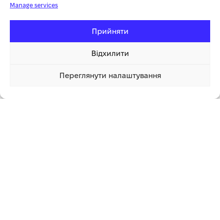
Manage services
Максимальне число оборотів
6000
Прийняти
Ширина косіння
36
Відхилити
Переглянути налаштування
9 999.00 грн
Додаткова інформація
Купити
1 клік
7 999.00 грн
СУПУТНІ ТОВАРИ