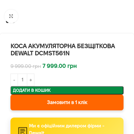
Клацніть, щоб збільшити
КОСА АКУМУЛЯТОРНА БЕЗЩІТКОВА
DEWALT DCMST561N
7 999.00
грн
9 999.00
грн
ДОДАТИ В КОШИК
Замовити в 1 клік
Ми є офіційним дилером фірми -
Dewalt