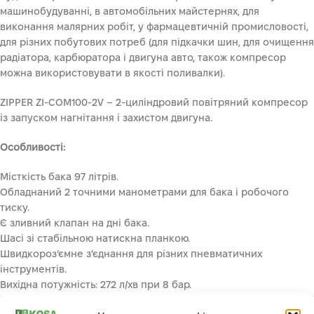
машинобудуванні, в автомобільних майстернях, для
виконання малярних робіт, у фармацевтичній промисловості,
для різних побутових потреб (для підкачки шин, для очищення
радіатора, карбюратора і двигуна авто, також компресор
можна використовувати в якості поливалки).
ZIPPER ZI-COM100-2V – 2-циліндровий повітряний компресор
із запуском нагнітання і захистом двигуна.
Особливості:
Місткість бака 97 літрів.
Обладнаний 2 точними манометрами для бака і робочого
тиску.
Є зливний клапан на дні бака.
Шасі зі стабільною натискна планкою.
Швидкороз’ємне з’єднання для різних пневматичних
інструментів.
Вихідна потужність: 272 л/хв при 8 бар.
Для зручності переміщення оснащений транспортувань