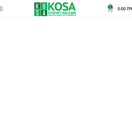
0
0.00
ГР