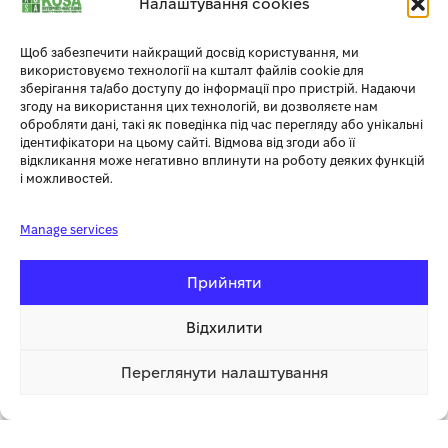
коліщатками і спеціальною рукояткою на корпусі.
Налаштування cookies
Чому Zipper?
Щоб забезпечити найкращий досвід користування, ми
Висока якість і сертифікація всього обладнання Zipper, яке
використовуємо технології на кшталт файлів cookie для
представлено з 2008 року на всьому європейському ринку.
зберігання та/або доступу до інформації про пристрій. Надаючи
згоду на використання цих технологій, ви дозволяєте нам
Широкий модельний ряд.
обробляти дані, такі як поведінка під час перегляду або унікальні
Дуже зручний і сучасний дизайн.
ідентифікатори на цьому сайті. Відмова від згоди або її
Ціна є однією з найдоступніших на ринку України.
відкликання може негативно вплинути на роботу деяких функцій
Сертифікація РЄ.
і можливостей.
Додаткова інформація
Manage services
Прийняти
СУПУТНІ ТОВАРИ
Відхилити
-17%
Переглянути налаштування
20 900.00 грн
Купити
ГАРЯЧИЙ