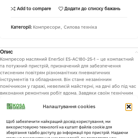
Add to compare
Додати до списку бажань
Категорії:
Компресори
,
Силова техніка
Опис
Компресор масляний EnerSol ES-AC180-25-1 – це компактний
та потужний пристрій, призначений для забезпечення
стисненим повітрям різноманітних пневматичних
інструментів та обладнання. Він стане незамінним
помічником у гаражі, невеликій майстерні, на дачі або під час
виконання ремонтних робіт вдома. Завдяки своїм технічним
характеристикам та простій конструкції, компресор EnerSol
Налаштування cookies
ES-AC180-25-1 є оптимальним вибором для побутового
використання.
Щоб забезпечити найкращий досвід користування, ми
Основні характеристики та переваги:
використовуємо технології на кшталт файлів cookie для
зберігання та/або доступу до інформації про пристрій. Надаючи