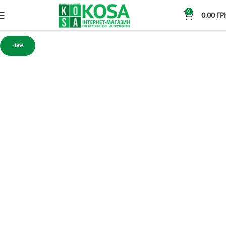
0
0.00
ГР
-18%