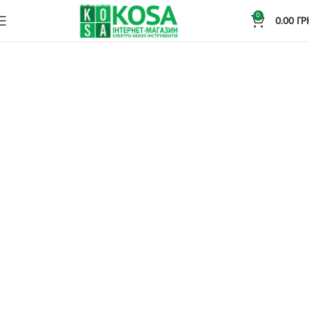
0
0.00
ГР