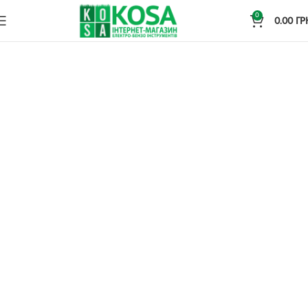
0
0.00
ГР