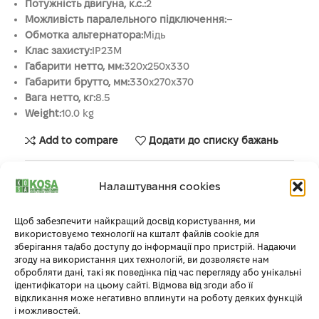
Потужність двигуна, к.с.:
2
Можливість паралельного підключення:
–
Обмотка альтернатора:
Мідь
Клас захисту:
IP23M
Габарити нетто, мм:
320х250х330
Габарити брутто, мм:
330х270х370
Вага нетто, кг:
8.5
Weight:
10.0 kg
Add to compare
Додати до списку бажань
Артикул:
9518970437980
Налаштування cookies
Щоб забезпечити найкращий досвід користування, ми
використовуємо технології на кшталт файлів cookie для
Опис
зберігання та/або доступу до інформації про пристрій. Надаючи
правильна синусоїда:
згоду на використання цих технологій, ви дозволяєте нам
Вбудований електронний блок з мікропроцесорним
обробляти дані, такі як поведінка під час перегляду або унікальні
ідентифікатори на цьому сайті. Відмова від згоди або її
керуванням контролює роботу генератора та забезпечує
відкликання може негативно вплинути на роботу деяких функцій
стабільну вихідну напругу 230В 50Гц синусоїдальної форми,
і можливостей.