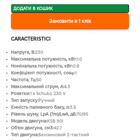
ДОДАТИ В КОШИК
Замовити в 1 клік
CARACTERISTICI
Напруга, B:
230
Максимальна потужність, кВт:
1.0
Номінальна потужність, кВт:
0.8
Коефіцієнт потужності, cosφ:
1
Частота, Гц:
50
Максимальний струм, А:
4.3
Розетки:
1 x Schuko 230 V
Тип запуску:
Ручний
Ємність паливного баку, л:
3.5
Рівень шуму, LpA (7m)/LwA, дБ:
70/95
Модель двигуна:
KSB 80i
Об’єм двигуна, см3:
42.7
Тип двигуна:
Бензиновий 2-тактний