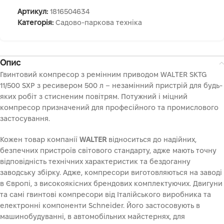
Артикул:
1816504634
Категорія:
Садово-паркова техніка
Опис
Гвинтовий компресор з ремінним приводом WALTER SKTG
11/500 SXP з ресивером 500 л – незамінний пристрій для будь-
яких робіт з стисненим повітрям. Потужний і міцний
компресор призначений для професійного та промислового
застосування.
Кожен товар компанії
WALTER
відноситься до надійних,
безпечних пристроїв світового стандарту, адже мають точну
відповідність технічних характеристик та бездоганну
заводську збірку. Адже, компресори виготовляються на заводі
в Європі, з високоякісних брендових комплектуючих. Двигуни
та самі гвинтові компресори від Італійського виробника та
електронні компоненти Schneider. Його застосовують в
машинобудуванні, в автомобільних майстернях, для