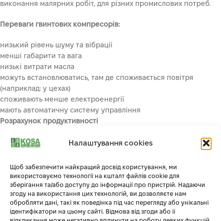
виконання малярних робіт, для різних промислових потреб.
Переваги гвинтових компресорів:
низький рівень шуму та вібрації
менші габарити та вага
низькі витрати масла
можуть встановлюватись, там де споживається повітря
(наприклад: у цехах)
споживають менше електроенергії
мають автоматичну систему управління
Розрахунок продуктивності
Одним з головних критерієм вибору компресора є потреба у
Налаштування cookies
розрахунку витрати повітря. Так як основне завдання
компресора – це підтримка необхідної кількості стисненого
Щоб забезпечити найкращий досвід користування, ми
повітря одночасно для всіх працюючих систем. Якщо
використовуємо технології на кшталт файлів cookie для
обладнання потрібне для промислового використання, то
зберігання та/або доступу до інформації про пристрій. Надаючи
згоду на використання цих технологій, ви дозволяєте нам
обов’язково необхідно врахувати можливе навантаження,
обробляти дані, такі як поведінка під час перегляду або унікальні
щоб потреба інструментів не перевищувала 70%
ідентифікатори на цьому сайті. Відмова від згоди або її
максимальних можливостей пристрою.
відкликання може негативно вплинути на роботу деяких функцій