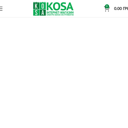
0
0.00
ГР