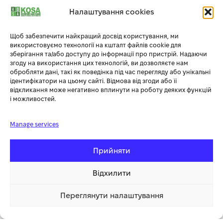
максимальна продуктивність роботи без перерв на
Налаштування cookies
підзарядку та дозаправку, завдяки цьому вони справляються з
великим обсягом завдань та здатні до тривалої роботи без
Щоб забезпечити найкращий досвід користування, ми
перерв.
використовуємо технології на кшталт файлів cookie для
зберігання та/або доступу до інформації про пристрій. Надаючи
Електричні ланцюгові пили від Könner & Söhnen®
згоду на використання цих технологій, ви дозволяєте нам
характеризуються малою вагою, високою маневреністю,
обробляти дані, такі як поведінка під час перегляду або унікальні
ідентифікатори на цьому сайті. Відмова від згоди або її
реверсивністю та тривалим терміном служби. Відрізняються
відкликання може негативно вплинути на роботу деяких функцій
малою вагою та компактними розмірами, що дозволяє
і можливостей.
використувати їх в обмеженому просторі. Вони не
виробляють шкідливих викидів під час роботи, тому мають
Manage services
можливість використання у закритих приміщеннях.
максимальний рівень захисту:
Електричні ланцюгові пили
Прийняти
Könner & Söhnen® оснащені вбудованими захисними
функціями. Регульований щиток перед рукояткою діє як
Відхилити
подвійний аварійний захист – в разі непередбачуваних
обставин він вимикає живлення електричної чистини та
Переглянути налаштування
зупиняє ланцюг. Блокування кнопки ввімкнення допомогає
5 799.00 грн
Купити
1 клік
уникнути випадкового включен