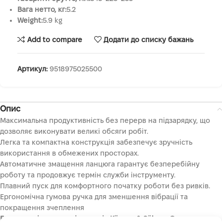
Вага нетто, кг:
5.2
Weight:
5.9 kg
Add to compare
Додати до списку бажань
Артикул:
9518975025500
Опис
Максимальна продуктивність без перерв на підзарядку, що
дозволяє виконувати великі обсяги робіт.
Легка та компактна конструкція забезпечує зручність
використання в обмежених просторах.
Автоматичне змащення ланцюга гарантує безперебійну
роботу та продовжує термін служби інструменту.
Плавний пуск для комфортного початку роботи без ривків.
Ергономічна гумова ручка для зменшення вібрації та
покращення зчеплення
Електричні ланцюгові пили від Könner & Söhnen®
– це