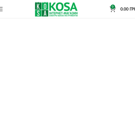
0
0.00
ГР