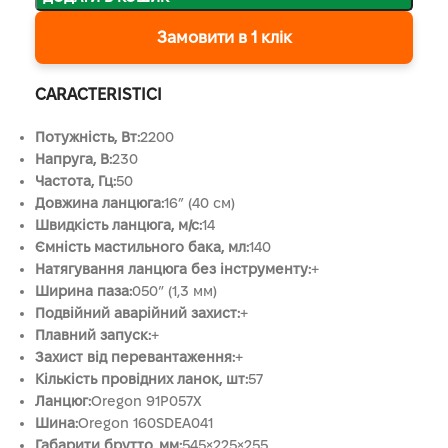
Замовити в 1 клік
CARACTERISTICI
Потужність, Вт:
2200
Напруга, B:
230
Частота, Гц:
50
Довжина ланцюга:
16” (40 см)
Швидкість ланцюга, м/с:
14
Ємність мастильного бака, мл:
140
Натягування ланцюга без інструменту:
+
Ширина паза:
050″ (1,3 мм)
Подвійний аварійний захист:
+
Плавний запуск:
+
Захист від перевантаження:
+
Кількість провідних ланок, шт:
57
Ланцюг:
Oregon 91P057X
Шина:
Oregon 160SDEA041
Габарити брутто, мм:
545×225×255