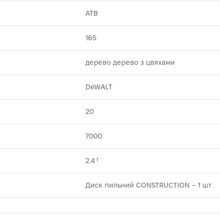
ATB
165
дерево дерево з цвяхами
DeWALT
20
7000
2.4
1
Диск пильний CONSTRUCTION – 1 шт