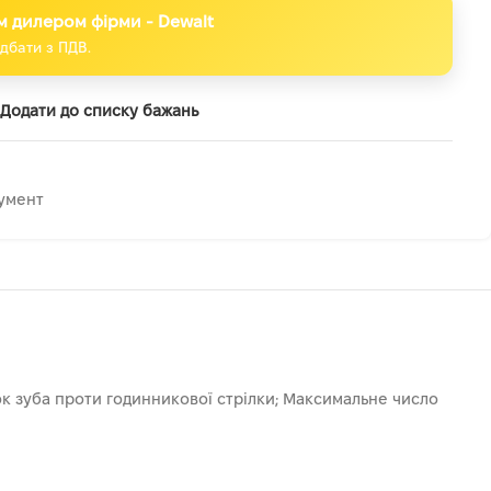
м дилером фірми - Dewalt
дбати з ПДВ.
Додати до списку бажань
умент
мок зуба проти годинникової стрілки; Максимальне число