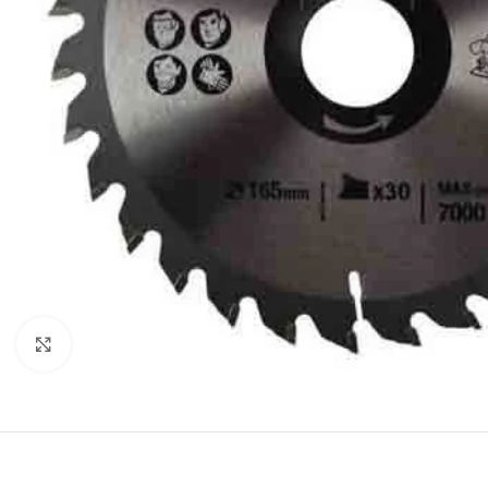
Клацніть, щоб збільшити