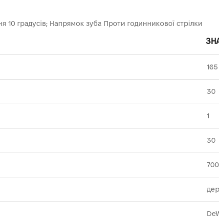
ня 10 градусів; Напрямок зуба Проти годинникової стрілки
ЗН
165
30
1
30
70
де
De