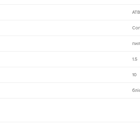
ATB
Con
пил
1.5
10
блі