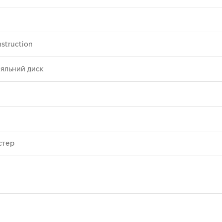
struction
яльний диск
стер