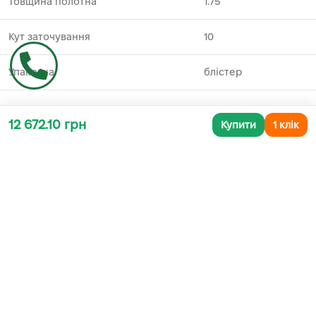
Товщина полотна
1.75
Кут заточування
10
Упаковка
блістер
12 672.10 грн
Купити
1 клік
Додаткова інформація
СУПУТНІ ТОВАРИ