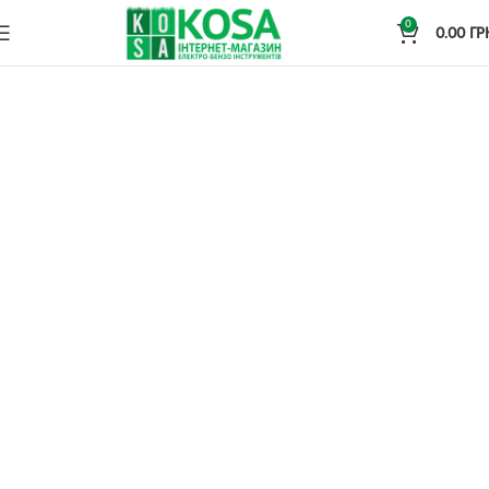
0
0.00
ГР