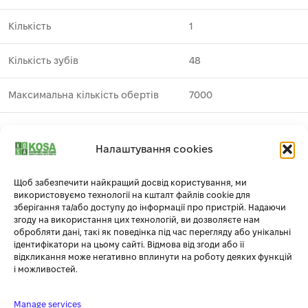
Кількість
1
Кількість зубів
48
Максимальна кількість обертів
7000
Призначення
пластик ⁄ алюміній
Налаштування cookies
Виробник
DeWALT
1
Щоб забезпечити найкращий досвід користування, ми
використовуємо технології на кшталт файлів cookie для
Профіль зуба
TCG
зберігання та/або доступу до інформації про пристрій. Надаючи
згоду на використання цих технологій, ви дозволяєте нам
Серія
EXTREME WORKSHOP
обробляти дані, такі як поведінка під час перегляду або унікальні
ідентифікатори на цьому сайті. Відмова від згоди або її
відкликання може негативно вплинути на роботу деяких функцій
Тип
пиляльний диск
і можливостей.
Товщина полотна
1.8
Manage services