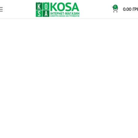
0
0.00
ГР