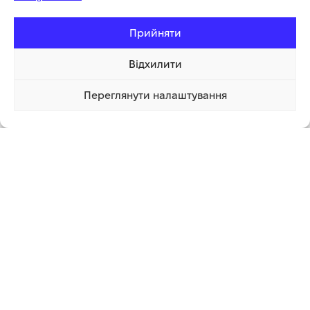
Кут заточування
-5
Прийняти
Упаковка
блістер
Відхилити
Переглянути налаштування
3 258.11 грн
Купити
1 клік
Додаткова інформація
СУПУТНІ ТОВАРИ