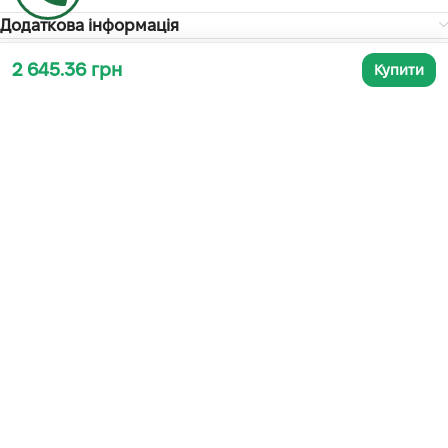
Додаткова інформація
2 645.36 грн
Купити
СУПУТНІ ТОВАРИ
ПЕРФОРАТОР TRH-1120 DFR
АКУМУЛЯТОРНА БАТАРЕЯ
DEWALT DCB547
Електроінструмент
,
Перфоратори
Електроінструмент
В наявності
В наявності