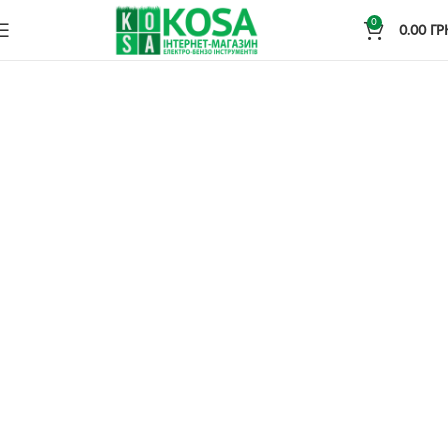
0
0.00
ГР