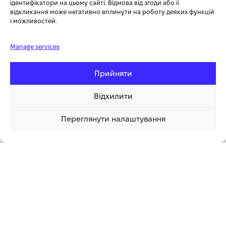
ідентифікатори на цьому сайті. Відмова від згоди або її
Серія
Elite
відкликання може негативно вплинути на роботу деяких функцій
і можливостей.
Тип
набір пиляльних дисків
Manage services
Товщина полотна
0.99
Прийняти
Кут заточування
18
Відхилити
Упаковка
дисплей
Переглянути налаштування
6 101.27 грн
Купити
1 клік
Додаткова інформація
СУПУТНІ ТОВАРИ