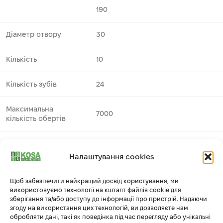
190
Діаметр отвору
30
Кількість
10
Кількість зубів
24
Максимальна
7000
кількість обертів
деревина ⁄ деревина з цвяхами ⁄
Призначення
фанера ⁄ МДФ
Налаштування cookies
Виробник
DeWALT
1
Щоб забезпечити найкращий досвід користування, ми
використовуємо технології на кшталт файлів cookie для
зберігання та/або доступу до інформації про пристрій. Надаючи
Профіль зуба
ATB
згоду на використання цих технологій, ви дозволяєте нам
обробляти дані, такі як поведінка під час перегляду або унікальні