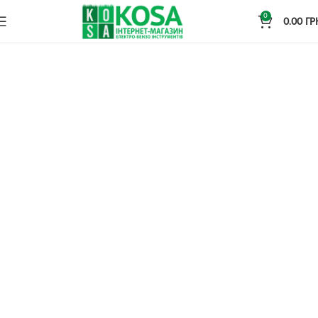
0
0.00
ГР