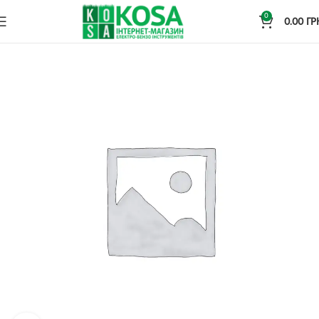
0
0.00
ГР