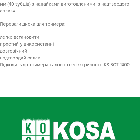
мм (40 зубців) з напайками виготовленими із надтвердого
сплаву
Переваги диска для тримера:
легко встановити
простий у використанні
довговічний
надтвердий сплав
Підходить до тримера садового електричного KS BCT-1400.