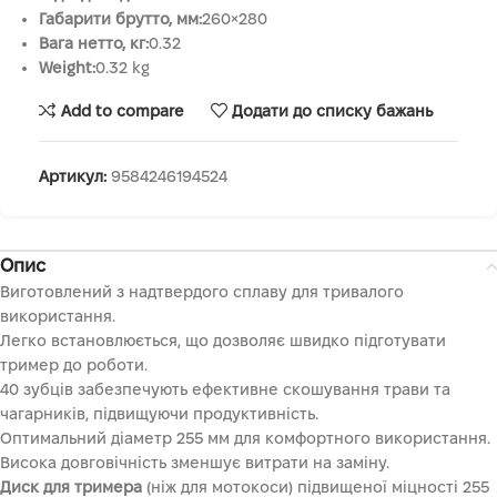
Габарити брутто, мм:
260×280
Вага нетто, кг:
0.32
Weight:
0.32 kg
Add to compare
Додати до списку бажань
Артикул:
9584246194524
Опис
Виготовлений з надтвердого сплаву для тривалого
використання.
Легко встановлюється, що дозволяє швидко підготувати
тример до роботи.
40 зубців забезпечують ефективне скошування трави та
чагарників, підвищуючи продуктивність.
Оптимальний діаметр 255 мм для комфортного використання.
Висока довговічність зменшує витрати на заміну.
Диск для тримера
(ніж для мотокоси) підвищеної міцності 255