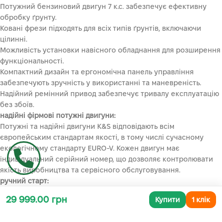
Потужний бензиновий двигун 7 к.с. забезпечує ефективну
обробку ґрунту.
Ковані фрези підходять для всіх типів ґрунтів, включаючи
цілинні.
Можливість установки навісного обладнання для розширення
функціональності.
Компактний дизайн та ергономічна панель управління
забезпечують зручність у використанні та маневреність.
Надійний ремінний привод забезпечує тривалу експлуатацію
без збоїв.
надійні фірмові потужні двигуни:
Потужні та надійні двигуни K&S відповідають всім
європейським стандартам якості, в тому числі сучасному
екологічному стандарту EURO-V. Кожен двигун має
індивідуальний серійний номер, що дозволяє контролювати
якість виробництва та сервісного обслуговування.
ручний старт:
Двигун культиватора приводиться в дію ручною системою
29 999.00 грн
Купити
1 клік
запуску. Просто потягніть ручку стартера, і двигун починає
працювати.