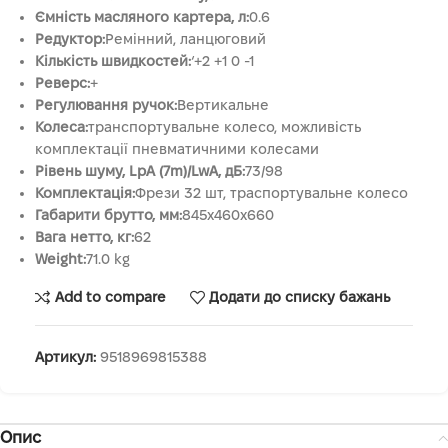
Ємність масляного картера, л:
0.6
Редуктор:
Ремінний, ланцюговий
Кількість швидкостей:
‘+2 +1 0 -1
Реверс:
+
Регулювання ручок:
Вертикальне
Колеса:
транспортувальне колесо, можливість
комплектації пневматичними колесами
Рівень шуму, LpA (7m)/LwA, дБ:
73/98
Комплектація:
Фрези 32 шт, траспортувальне колесо
Габарити брутто, мм:
845x460x660
Вага нетто, кг:
62
Weight:
71.0 kg
Add to compare
Додати до списку бажань
Артикул:
9518969815388
Опис