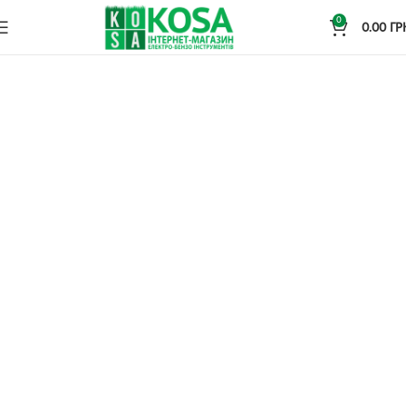
0
0.00
ГР