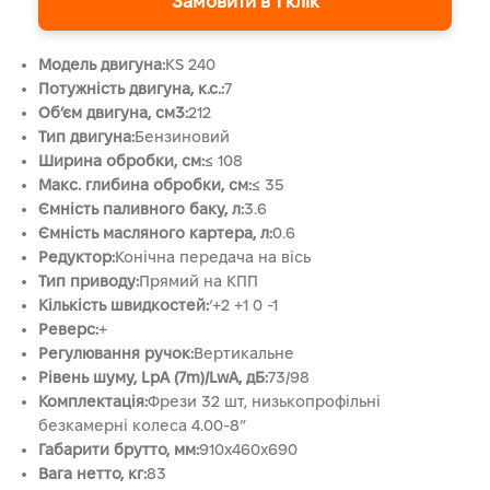
Замовити в 1 клік
Модель двигуна:
KS 240
Потужність двигуна, к.с.:
7
Об’єм двигуна, см3:
212
Тип двигуна:
Бензиновий
Ширина обробки, см:
≤ 108
Макс. глибина обробки, см:
≤ 35
Ємність паливного баку, л:
3.6
Ємність масляного картера, л:
0.6
Редуктор:
Конічна передача на вісь
Тип приводу:
Прямий на КПП
Кількість швидкостей:
‘+2 +1 0 -1
Реверс:
+
Регулювання ручок:
Вертикальне
Рівень шуму, LpA (7m)/LwA, дБ:
73/98
Комплектація:
Фрези 32 шт, низькопрофільні
безкамерні колеса 4.00-8″
Габарити брутто, мм:
910x460x690
Вага нетто, кг:
83