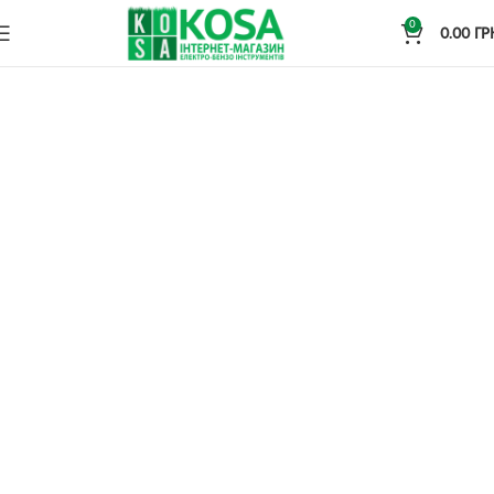
0
0.00
ГР