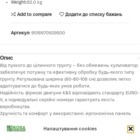
Weight:
92.0 kg
Add to compare
Додати до списку бажань
Артикул:
9518970929500
Опис
Від пухкого до цілинного ґрунту – без обмежень: культиватор
забезпечує потужну та ефективну обробку будь-якого типу
ґрунту. Регульована ширина (60-80-108 см) дозволяє легко
адаптуватися до будь-яких умов роботи.
Надійність: фірмові двигуни K&S відповідають стандарту EURO-
V, а індивідуальні серійні номери гарантують якість
виробництва.
Зручність та комфорт у використанні: ергономічна панель
керування з вертикальним та горизонтальним регульованням
ручок, а також кейсом для інструментів дозволяє легко
Налаштування cookies
керувати культиватором та мати все необхідне під рукою.