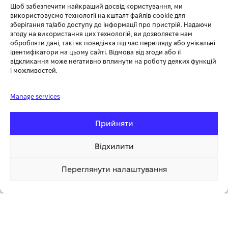
Адаптація до будь-яких умов: безкамерні колеса та ковані
Щоб забезпечити найкращий досвід користування, ми
шаблевидні фрези забезпечують ефективну роботу на будь-
використовуємо технології на кшталт файлів cookie для
якому типі ґрунту.
зберігання та/або доступу до інформації про пристрій. Надаючи
згоду на використання цих технологій, ви дозволяєте нам
Широкі можливості для вашого господарства: можливість
обробляти дані, такі як поведінка під час перегляду або унікальні
встановлення додаткового навісного обладнання та причепа
ідентифікатори на цьому сайті. Відмова від згоди або її
розширюють функціональні можливості культиваторів.
відкликання може негативно вплинути на роботу деяких функцій
надійні фірмові потужні двигуни:
і можливостей.
Потужні та надійні двигуни K&S відповідають всім
європейським стандартам якості, в тому числі сучасному
Manage services
екологічному стандарту EURO-V. Кожен двигун має
індивідуальний серійний номер, що дозволяє контролювати
Прийняти
якість виробництва та сервісного обслуговування.
ручний старт:
Відхилити
Двигун культиватора приводиться в дію ручною системою
запуску. Просто потягніть ручку стартера, і двигун починає
Переглянути налаштування
працювати.
37 499.00 грн
Купити
1 клік
ергономічна панель керування:
Ергономічна панель управління дозволяє швидко управляти і
легко маневрувати культиватором. Можливість вертикального
регулювання ручок на 180° та горизонтального на 360°
дозволяє налаштувати культиватор під будь-якого