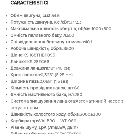
CARACTERISTICI
Об’єм двигуна, см3:
54.5
Потужність двигуна, к.с./кВт:
3.1/2.3
Максимальна кількість обертів, об/хв:
11000±500
Ємність паливного баку, л:
550
Співвідношення бензину та масла:
40:1
Робоча швидкість, об/хв.:
8500
Шина:
KS 168THBK095
Ланцюг:
KS 28FC66
Довжина ланцюга:
16” (40 см)
Крок ланцюга:
0,325” (8,25 мм)
Ширина паза:
0,058” (1,5 мм)
Кількість провідних ланок, шт:
66
Ємність мастильного бака, мл:
260
Система змащування ланцюга:
Автоматичний насос з
регулятором
Швидкість холостого ходу, об/хв:
3000±300
Карбюратор:
WALBRO – WT-966
Рівень шуму, LpA (7m)/LwA, дБ:
117