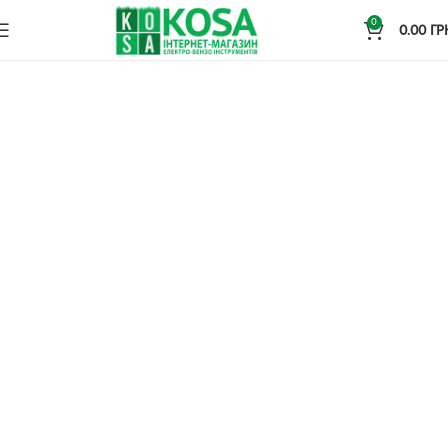
0
0.00
ГР