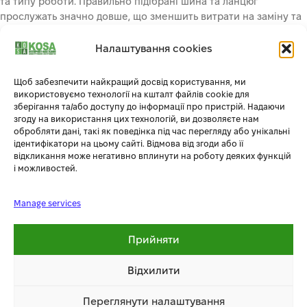
та типу роботи. Правильно підібрані шина та ланцюг
прослужать значно довше, що зменшить витрати на заміну та
обслуговування.
Налаштування cookies
Ергономічний дизайн та невелика вага забезпечують
комфортну роботу навіть при тривалому використанні.
Щоб забезпечити найкращий досвід користування, ми
Зробіть свою роботу приємнішою з бензопилою Könner &
використовуємо технології на кшталт файлів cookie для
Söhnen!
зберігання та/або доступу до інформації про пристрій. Надаючи
згоду на використання цих технологій, ви дозволяєте нам
обробляти дані, такі як поведінка під час перегляду або унікальні
ЯПОНСЬКИЙ КАРБЮРАТОР WALBRO:
Карбюратор від Walbro
ідентифікатори на цьому сайті. Відмова від згоди або її
ідеально дозує пальне та має відмінні показники економії
відкликання може негативно вплинути на роботу деяких функцій
пального, що дозволяє зменшити витрати.
і можливостей.
ПАПЕРОВИЙ ФІЛЬТР ЗБІЛЬШЕНОЇ ПЛОЩІ:
Паперовий фільтр
забезпечує більш тонку фільтрацію повітря порівняно із
Manage services
нейлоновою моделлю, що збільшує термін його використання.
Збільшена площа фільтра забезпечує оптимальну кількість
Прийняти
повітря для тривалого та економного використання
бензопили.
Відхилити
НАДІЙНА ІСКРА:
Свічки Bosch забезпечують потужну та
стабільну іскру за будь-яких умов, що гарантує легкий запуск
двигуна та його безперебійну роботу.
Переглянути налаштування