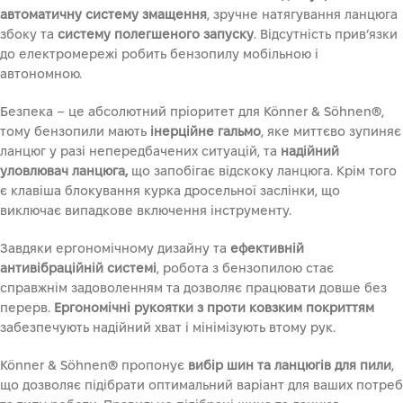
автоматичну систему змащення
, зручне натягування ланцюга
збоку та
систему полегшеного запуску
. Відсутність прив’язки
до електромережі робить бензопилу мобільною і
автономною.
Безпека – це абсолютний пріоритет для Könner & Söhnen®,
тому бензопили мають
інерційне гальмо
, яке миттєво зупиняє
ланцюг у разі непередбачених ситуацій, та
надійний
уловлювач ланцюга,
що запобігає відскоку ланцюга. Крім того
є клавіша блокування курка дросельної заслінки, що
виключає випадкове включення інструменту.
Завдяки ергономічному дизайну та
ефективній
антивібраційній
системі
, робота з бензопилою стає
справжнім задоволенням та дозволяє працювати довше без
перерв.
Ергономічні рукоятки з проти ковзким покриттям
забезпечують надійний хват і мінімізують втому рук.
Könner & Söhnen® пропонує
вибір шин та ланцюгів для пили
,
що дозволяє підібрати оптимальний варіант для ваших потреб