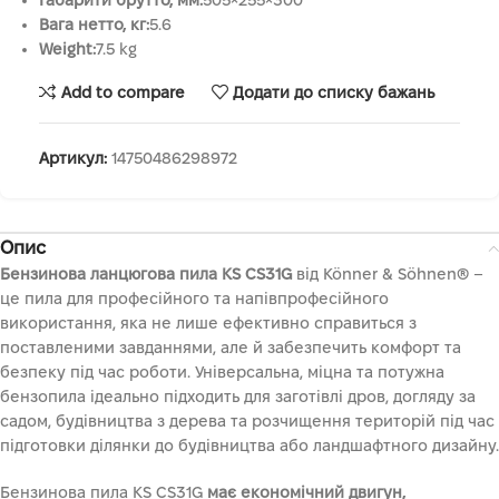
Габарити брутто, мм:
505×255×300
Вага нетто, кг:
5.6
Weight:
7.5 kg
Add to compare
Додати до списку бажань
Артикул:
14750486298972
Опис
Бензинова ланцюгова пила KS CS31G
від Könner & Söhnen® –
це пила для професійного та напівпрофесійного
використання, яка не лише ефективно справиться з
поставленими завданнями, але й забезпечить комфорт та
безпеку під час роботи. Універсальна, міцна та потужна
бензопила ідеально підходить для заготівлі дров, догляду за
садом, будівництва з дерева та розчищення територій під час
підготовки ділянки до будівництва або ландшафтного дизайну.
Бензинова пила KS CS31G
має економічний двигун,