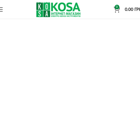
0
0.00
ГР