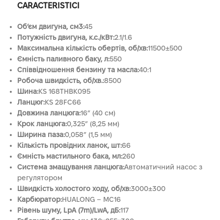
CARACTERISTICI
Об’єм двигуна, см3:
45
Потужність двигуна, к.с./кВт:
2.1/1.6
Максимальна кількість обертів, об/хв:
11500±500
Ємність паливного баку, л:
550
Співвідношення бензину та масла:
40:1
Робоча швидкість, об/хв.:
8500
Шина:
KS 168THBK095
Ланцюг:
KS 28FC66
Довжина ланцюга:
16” (40 см)
Крок ланцюга:
0,325” (8,25 мм)
Ширина паза:
0,058” (1,5 мм)
Кількість провідних ланок, шт:
66
Ємність мастильного бака, мл:
260
Система змащування ланцюга:
Автоматичний насос з
регулятором
Швидкість холостого ходу, об/хв:
3000±300
Карбюратор:
HUALONG – MC16
Рівень шуму, LpA (7m)/LwA, дБ:
117