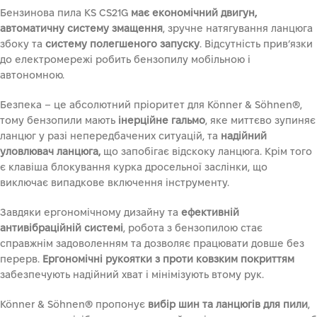
Бензинова пила KS CS21G
має економічний двигун,
автоматичну систему змащення
, зручне натягування ланцюга
збоку та
систему полегшеного запуску
. Відсутність прив’язки
до електромережі робить бензопилу мобільною і
автономною.
Безпека – це абсолютний пріоритет для Könner & Söhnen®,
тому бензопили мають
інерційне гальмо
, яке миттєво зупиняє
ланцюг у разі непередбачених ситуацій, та
надійний
уловлювач ланцюга,
що запобігає відскоку ланцюга. Крім того
є клавіша блокування курка дросельної заслінки, що
виключає випадкове включення інструменту.
Завдяки ергономічному дизайну та
ефективній
антивібраційній
системі
, робота з бензопилою стає
справжнім задоволенням та дозволяє працювати довше без
перерв.
Ергономічні рукоятки з проти ковзким покриттям
забезпечують надійний хват і мінімізують втому рук.
Könner & Söhnen® пропонує
вибір шин та ланцюгів для пили
,