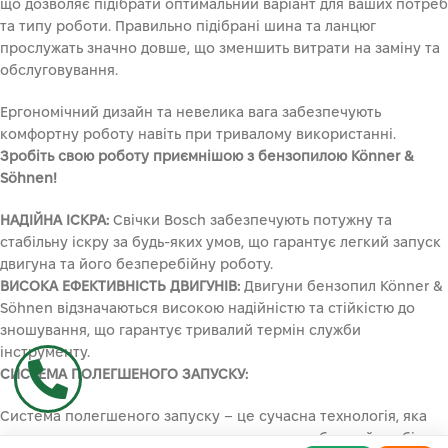
що дозволяє підібрати оптимальний варіант для ваших потреб
та типу роботи. Правильно підібрані шина та ланцюг
прослужать значно довше, що зменшить витрати на заміну та
обслуговування.
Ергономічний дизайн та невелика вага забезпечують
комфортну роботу навіть при тривалому використанні.
Зробіть свою роботу приємнішою з бензопилою Könner &
Söhnen!
НАДІЙНА ІСКРА:
Свічки Bosch забезпечують потужну та
стабільну іскру за будь-яких умов, що гарантує легкий запуск
двигуна та його безперебійну роботу.
ВИСОКА ЕФЕКТИВНІСТЬ ДВИГУНІВ:
Двигуни бензопил Könner &
Söhnen відзначаються високою надійністю та стійкістю до
зношування, що гарантує тривалий термін служби
інструменту.
СИСТЕМА ПОЛЕГШЕНОГО ЗАПУСКУ:
Система полегшеного запуску – це сучасна технологія, яка
значно спрощує процес запуску двигуна, роблячи його більш