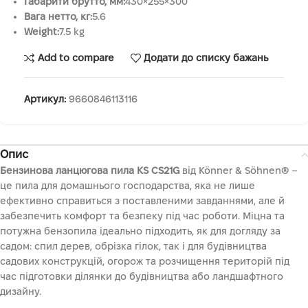
Габарити брутто, мм:
430×255×300
Вага нетто, кг:
5.6
Weight:
7.5 kg
Add to compare
Додати до списку бажань
Артикул:
9660846113116
Опис
Бензинова ланцюгова пила KS CS21G
від Könner & Söhnen® –
це пила для домашнього господарства, яка не лише
ефективно справиться з поставленими завданнями, але й
забезпечить комфорт та безпеку під час роботи. Міцна та
потужна бензопила ідеально підходить, як для догляду за
садом: спил дерев, обрізка гілок, так і для будівництва
садових конструкцій, огорож та розчищення територій під
час підготовки ділянки до будівництва або ландшафтного
дизайну.