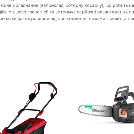
вісне обладнання (наприклад, роторну косарку), що робить це
йність всієї трансмісії та витримує серйозні навантаження пі
ери (захищають рослини від пошкодження ножами фрези) та пов