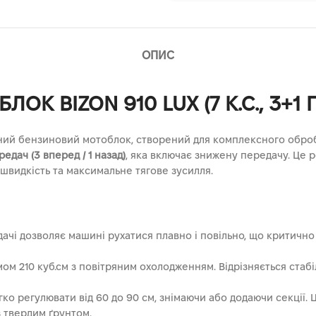
ОПИС
 BIZON 910 LUX (7 К.С., 3+1 
ний бензиновий мотоблок, створений для комплексного обробі
дач (3 вперед / 1 назад)
, яка включає знижену передачу. Це р
 швидкість та максимальне тягове зусилля.
ачі дозволяє машині рухатися плавно і повільно, що критичн
мом 210 куб.см з повітряним охолодженням. Відрізняється ст
о регулювати від 60 до 90 см, знімаючи або додаючи секції. Ц
з твердим ґрунтом.