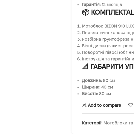
Гарантія:
12 місяців
📦 КОМПЛЕКТАЦ
Мотоблок BIZON 910 LUX
Пневматичні колеса підв
Розбірна ґрунтофреза на 
Бічні диски (захист росл
Поворотні півосі (обгінн
Інструкція та гарантійни
📐 ГАБАРИТИ У
Довжина:
80 см
Ширина:
40 см
Висота:
80 см
Add to compare
Категорії:
Мотоблоки та