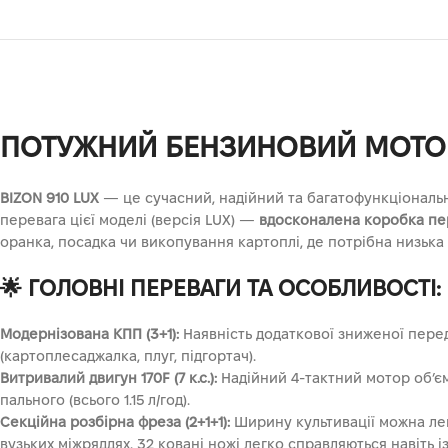
ПОТУЖНИЙ БЕНЗИНОВИЙ МОТОБЛОК
BIZON 910 LUX
— це сучасний, надійний та багатофункціональ
перевага цієї моделі (версія LUX) —
вдосконалена коробка пере
оранка, посадка чи викопування картоплі, де потрібна низька
🌟 ГОЛОВНІ ПЕРЕВАГИ ТА ОСОБЛИВОСТІ:
Модернізована КПП (3+1):
Наявність додаткової зниженої перед
(картоплесаджалка, плуг, підгортач).
Витривалий двигун 170F (7 к.с.):
Надійний 4-тактний мотор об’є
пального (всього 1.15 л/год).
Секційна розбірна фреза (2+1+1):
Ширину культивації можна легк
вузьких міжряддях. 32 ковані ножі легко справляються навіть і