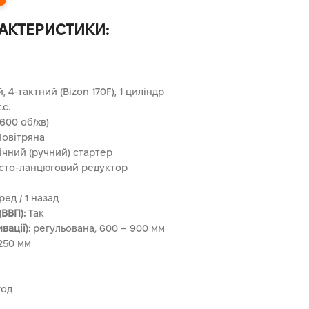
РАКТЕРИСТИКИ:
 4-тактний (Bizon 170F), 1 циліндр
.с.
600 об/хв)
овітряна
чний (ручний) стартер
то-ланцюговий редуктор
ед / 1 назад
(ВВП):
Так
ації):
регульована, 600 – 900 мм
250 мм
год