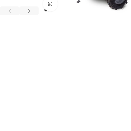
Клацніть, щоб збільшити