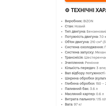
⚙️ ТЕХНІЧНІ ХА
Виробник:
BIZON
Стан:
Новий
Тип двигуна:
Бензиновий,
Потужність двигуна:
7.0 к
Об’єм двигуна:
210 см³ (3
Система охолодження:
П
Система запуску:
Механі
Трансмісія:
Шестеренчас
Зчеплення:
Ремінне
Кількість передач:
3 впер
Вал відбору потужності 
Ширина обробки (культив
Глибина обробки:
150 – 
Паливний бак:
3.6 л
Масляний картер:
0.6 л
Витрата пального:
1.15 л/
Вага:
97 кг