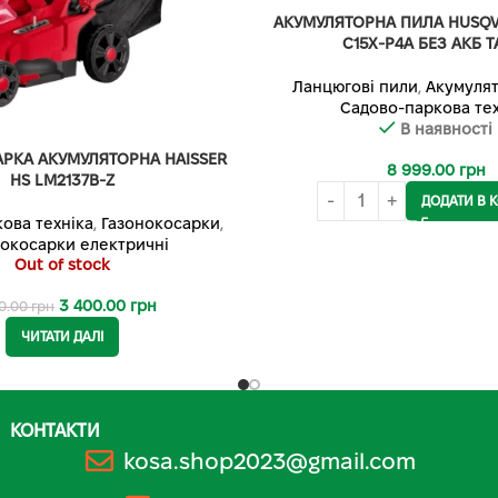
АКУМУЛЯТОРНА ПИЛА HUSQV
C15X-P4A БЕЗ АКБ Т
Ланцюгові пили
,
Акумулят
Садово-паркова тех
В наявності
РКА АКУМУЛЯТОРНА HAISSER
8 999.00
грн
HS LM2137B-Z
ДОДАТИ В 
ова техніка
,
Газонокосарки
,
нокосарки електричні
Out of stock
3 400.00
грн
0.00
грн
ЧИТАТИ ДАЛІ
КОНТАКТИ
kosa.shop2023@gmail.com