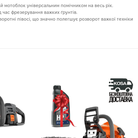
й мотоблок універсальним помічником на весь рік.
д час фрезерування важких ґрунтів.
оротні півосі, що значно полегшує розворот важкої техніки