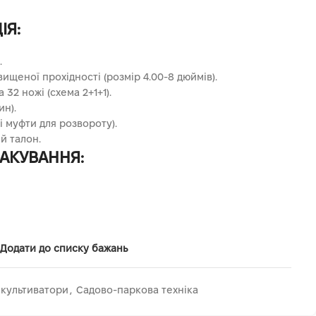
ІЯ:
.
ищеної прохідності (розмір 4.00-8 дюймів).
32 ножі (схема 2+1+1).
ин).
і муфти для розвороту).
й талон.
ПАКУВАННЯ:
Додати до списку бажань
 культиватори
,
Садово-паркова техніка