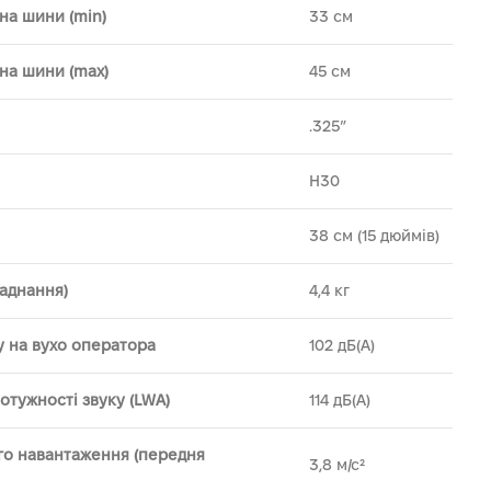
а шини (min)
33 см
на шини (max)
45 см
.325″
H30
38 см (15 дюймів)
ладнання)
4,4 кг
у на вухо оператора
102 дБ(А)
отужності звуку (LWA)
114 дБ(А)
ого навантаження (передня
3,8 м/с²