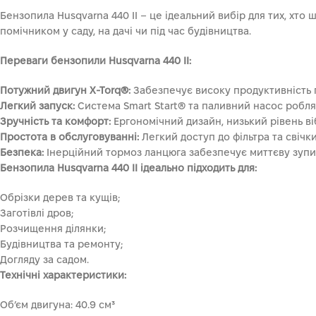
Бензопила Husqvarna 440 II – це ідеальний вибір для тих, хт
помічником у саду, на дачі чи під час будівництва.
Переваги бензопили Husqvarna 440 II:
Потужний двигун X-Torq®:
Забезпечує високу продуктивність п
Легкий запуск:
Система Smart Start® та паливний насос роблят
Зручність та комфорт:
Ергономічний дизайн, низький рівень ві
Простота в обслуговуванні:
Легкий доступ до фільтра та свіч
Безпека:
Інерційний тормоз ланцюга забезпечує миттєву зупинк
Бензопила Husqvarna 440 II ідеально підходить для:
Обрізки дерев та кущів;
Заготівлі дров;
Розчищення ділянки;
Будівництва та ремонту;
Догляду за садом.
Технічні характеристики:
Об’єм двигуна: 40.9 см³