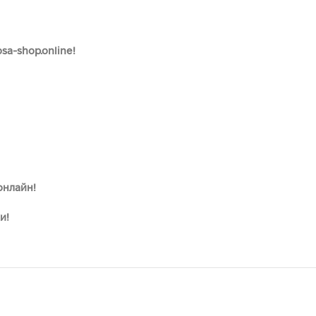
sa-shop.online!
онлайн!
и!