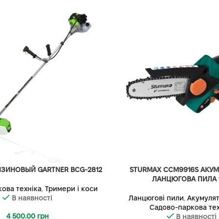
ЗИНОВЫЙ GARTNER BCG-2812
STURMAX CCM9916S АКУ
ЛАНЦЮГОВА ПИЛА 1
ова техніка
,
Тримери і коси
В наявності
Ланцюгові пили
,
Акумулят
Садово-паркова тех
4 500.00
грн
В наявності