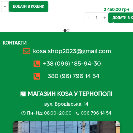
ДОДАТИ В КОШИК
2 450.00
грн
ДОДАТИ В 
КОНТАКТИ
kosa.shop2023@gmail.com
+38 (096) 185-94-30
+380 (96) 796 14 54
🏪 МАГАЗИН KOSA У ТЕРНОПОЛІ
вул. Бродівська, 14
🕘 Пн–Нд: 08:00–20:00 📞
096 796 14 54