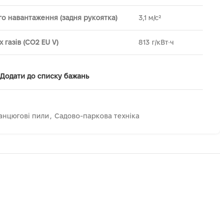
го навантаження (задня рукоятка)
3,1 м/с²
 газів (CO2 EU V)
813 г/кВт·ч
Додати до списку бажань
анцюгові пили
,
Садово-паркова техніка