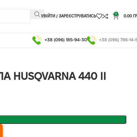
0
УВІЙТИ / ЗАРЕЄСТРУВАТИСЬ
0.00
Г
+38 (096) 185-94-30
+38 (096) 796-14-
А HUSQVARNA 440 II