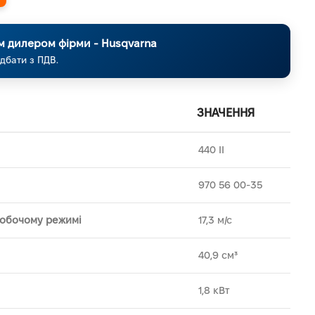
м дилером фірми - Husqvarna
дбати з ПДВ.
ЗНАЧЕННЯ
440 II
970 56 00-35
робочому режимі
17,3 м/с
40,9 см³
1,8 кВт