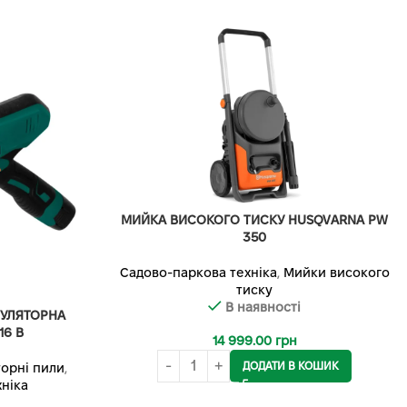
МИЙКА ВИСОКОГО ТИСКУ HUSQVARNA PW
350
Садово-паркова техніка
,
Мийки високого
тиску
В наявності
МУЛЯТОРНА
6 В
14 999.00
грн
ДОДАТИ В КОШИК
орні пили
,
ніка