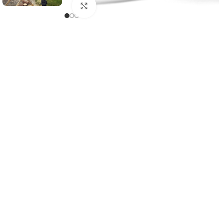
Клацніть, щоб збільшити