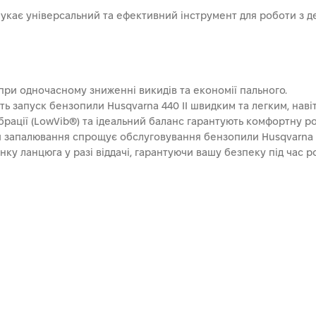
о шукає універсальний та ефективний інструмент для роботи з 
ри одночасному зниженні викидів та економії пального.
ь запуск бензопили Husqvarna 440 II швидким та легким, навіт
брації (LowVib®) та ідеальний баланс гарантують комфортну ро
ки запалювання спрощує обслуговування бензопили Husqvarna 4
у ланцюга у разі віддачі, гарантуючи вашу безпеку під час р