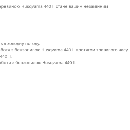
деревиною. Husqvarna 440 II стане вашим незамінним
ь в холодну погоду.
боту з бензопилою Husqvarna 440 II протягом тривалого часу.
40 II.
оботи з бензопилою Husqvarna 440 II.