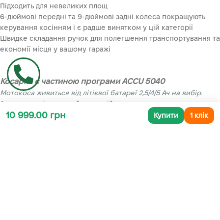
Підходить для невеликих площ
6-дюймові передні та 9-дюймові задні колеса покращують
керування косінням і є радше винятком у цій категорії
Швидке складання ручок для полегшення транспортування та
економії місця у вашому гаражі
Косарка є частиною програми ACCU 5040
Мотокоса живиться від літієвої батареї 2,5/4/5 Ач на вибір.
Акумулятор і зарядний пристрій не входять
10 999.00 грн
Купити
1 клік
Ідеально для ділянок 750м2
Ширина скошування 43 см