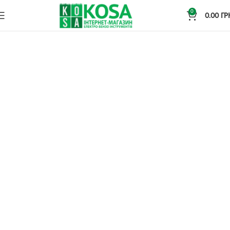
0
0.00
ГР