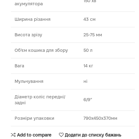
150 хв
акумулятора
Ширина різання
43 см
Висота зрізу
25-75 мм
Об’єм кошика для збору
50 л
Вага
14 кг
Мульчування
ні
Діаметр коліс передні/
6/9”
задні
Розміри упаковки
790х450х370мм
Add to compare
Додати до списку бажань