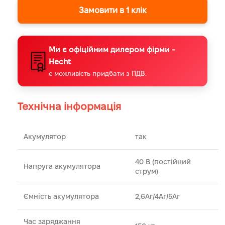
Замовити в 1 клік
Ми є офіційним дилером фірми -
Hecht
є можливість придбати з ПДВ.
Технічна інформація
Акумулятор
так
40 В (постійний
Напруга акумулятора
струм)
Ємність акумулятора
2,6Аг/4Аг/5Аг
Час заряджання