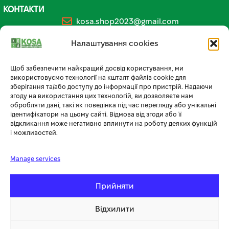
КОНТАКТИ
kosa.shop2023@gmail.com
+38 (096) 185-94-30
Налаштування cookies
+380 (96) 796 14 54
Щоб забезпечити найкращий досвід користування, ми
використовуємо технології на кшталт файлів cookie для
🏪 МАГАЗИН KOSA У ТЕРНОПОЛІ
зберігання та/або доступу до інформації про пристрій. Надаючи
згоду на використання цих технологій, ви дозволяєте нам
вул. Бродівська, 14
обробляти дані, такі як поведінка під час перегляду або унікальні
ідентифікатори на цьому сайті. Відмова від згоди або її
🕘 Пн–Нд: 08:00–20:00 📞
096 796 14 54
відкликання може негативно вплинути на роботу деяких функцій
і можливостей.
Manage services
Прийняти
Відхилити