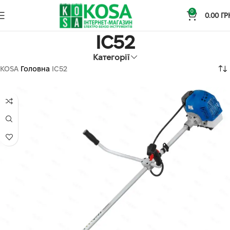
0
0.00
ГР
IC52
Категорії
KOSA
Головна
IC52