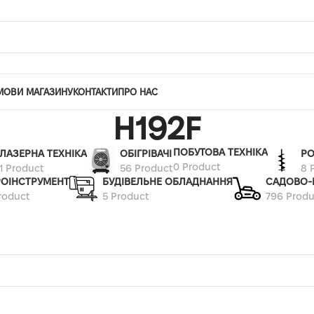
МОВИ МАГАЗИНУ
КОНТАКТИ
ПРО НАС
H192F
ПОБУТОВА ТЕХНІКА
ЛАЗЕРНА ТЕХНІКА
ОБІГРІВАЧІ
РО
0 Product
1 Product
56 Product
8 
РОІНСТРУМЕНТ
БУДІВЕЛЬНЕ ОБЛАДНАННЯ
САДОВО-
roduct
5 Product
796 Produ