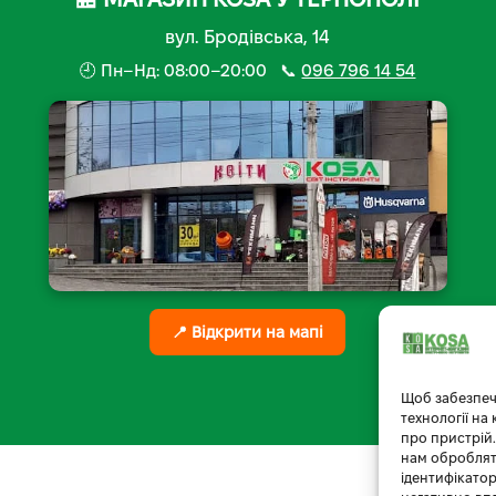
вул. Бродівська, 14
🕘 Пн–Нд: 08:00–20:00 📞
096 796 14 54
📍 Відкрити на мапі
Щоб забезпеч
технології на
про пристрій.
нам обробляти
ідентифікатор