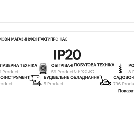
МОВИ МАГАЗИНУ
КОНТАКТИ
ПРО НАС
IP20
ПОБУТОВА ТЕХНІКА
ЛАЗЕРНА ТЕХНІКА
ОБІГРІВАЧІ
РО
0 Product
1 Product
56 Product
8 
РОІНСТРУМЕНТ
БУДІВЕЛЬНЕ ОБЛАДНАННЯ
САДОВО-
roduct
5 Product
796 Produ
Показа