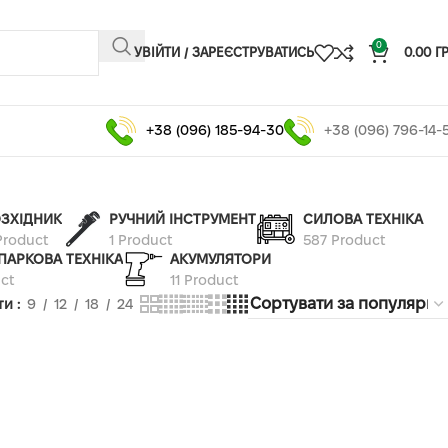
0
УВІЙТИ / ЗАРЕЄСТРУВАТИСЬ
0.00
Г
+38 (096) 185-94-30
+38 (096) 796-14-
ЗХІДНИК
РУЧНИЙ ІНСТРУМЕНТ
СИЛОВА ТЕХНІКА
Product
1 Product
587 Product
ПАРКОВА ТЕХНІКА
АКУМУЛЯТОРИ
ct
11 Product
ти
9
12
18
24