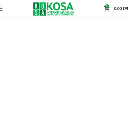
0
0.00
ГР