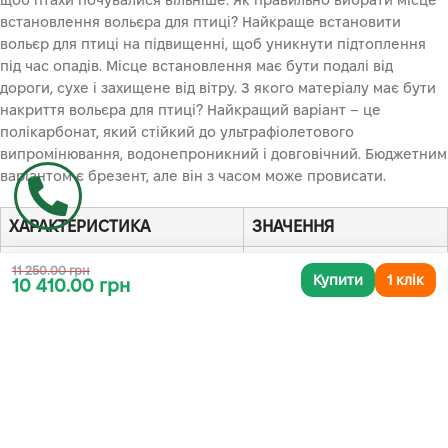
щоб птахи почувалися вільніше. Як правильно вибрати місце
встановлення вольєра для птиці? Найкраще встановити
вольєр для птиці на підвищенні, щоб уникнути підтоплення
під час опадів. Місце встановлення має бути подалі від
дороги, сухе і захищене від вітру. З якого матеріалу має бути
накриття вольєра для птиці? Найкращий варіант – це
полікарбонат, який стійкий до ультрафіолетового
випромінювання, водонепроникний і довговічний. Бюджетним
варіантом є брезент, але він з часом може провисати.
ХАРАКТЕРИСТИКА
ЗНАЧЕННЯ
Вага
27,5/29,5 кг
11 250.00 грн
Купити
1 клік
10 410.00 грн
ГАБАРИТНІ РОЗМІРИ
3х3х1,95 м
Діаметр ПВХ сітки
0,9 мм
Діаметр рами
25 мм
Рама
оцинкована сталь
Товщина металу
0,65 мм