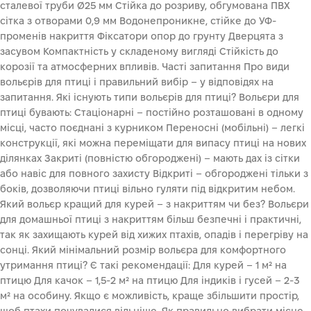
сталевої труби Ø25 мм Стійка до розриву, обгумована ПВХ
сітка з отворами 0,9 мм Водонепроникне, стійке до УФ-
променів накриття Фіксатори опор до грунту Дверцята з
засувом Компактність у складеному вигляді Стійкість до
корозії та атмосферних впливів. Часті запитання Про види
вольєрів для птиці і правильний вибір – у відповідях на
запитання. Які існують типи вольєрів для птиці? Вольєри для
птиці бувають: Стаціонарні – постійно розташовані в одному
місці, часто поєднані з курником Переносні (мобільні) – легкі
конструкції, які можна переміщати для випасу птиці на нових
ділянках Закриті (повністю обгороджені) – мають дах із сітки
або навіс для повного захисту Відкриті – обгороджені тільки з
боків, дозволяючи птиці вільно гуляти під відкритим небом.
Який вольєр кращий для курей – з накриттям чи без? Вольєри
для домашньої птиці з накриттям більш безпечні і практичні,
так як захищають курей від хижих птахів, опадів і перегріву на
сонці. Який мінімальний розмір вольєра для комфортного
утримання птиці? Є такі рекомендації: Для курей – 1 м² на
птицю Для качок – 1,5-2 м² на птицю Для індиків і гусей – 2-3
м² на особину. Якщо є можливість, краще збільшити простір,