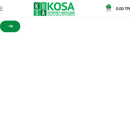
0
0.00
ГР
-7%