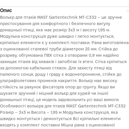
Опис
Вольєр для птахів MAST Gartentechnik MT-C332 – це зручне
пристосування для комфортного і безпечного вигулу
домашньої птиці, яке має розмір 3х3 м і висоту 1,95 м.
Модульна конструкція дуже швидко і легко монтується,
кріпильні елементи є у комплекті поставки. Рама виготовлена
з оцинкованої сталевої труби діаметром 25 мм. Стійка до
розриву, обгумована ПВХ сітка з отворами 0,9 мм надійно
захищає птахів від хижаків і запобігає їх втечі. Сітка кріпиться
за допомогою кабельних стяжок. Для захисту птиці від
палючого сонця, дощу і граду є водонепроникне, стійке до
ультрафіолетових променів накриття. Вольєр має високу
стійкість за рахунок фіксаторів опор до грунту. Якщо ви
шукаєте зручний і міцний вольєр для курей чи іншої
домашньої птиці, ця модель задовольнить усі ваші вимоги.
Особливості вольєра для птахів MAST Gartentechnik MT-C332
Розмір – 3х3 м Висота – 1,95 м Модульна конструкція, яка
швидко монтується і демонтується Всі кріпильні елементи
входять у комплект поставки Міцна рама з оцинкованої